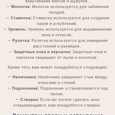
вкручивания винтов и шурупов․
—
Молоток⁚
Молоток используется для забивания
гвоздей․
—
Стамеска⁚
Стамеска используется для создания
пазов и углублений․
—
Уровень⁚
Уровень используется для выравнивания
окна и откосов․
—
Рулетка⁚
Рулетка используется для измерения
расстояний и размеров․
—
Защитные очки и перчатки⁚
Защитные очки и
перчатки защищают от пыли и осколков․
Кроме того, вам может понадобиться следующее⁚
—
Наличники⁚
Наличники закрывают стык между
откосами и стеной․
—
Подоконник⁚
Подоконник устанавливается под
окном․
—
Створки⁚
Если вы хотите сделать окно
открывающимся, вам понадобятся створки․