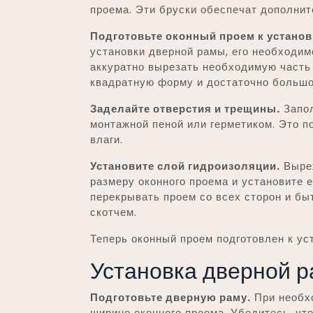
проема. Эти бруски обеспечат дополни
Подготовьте оконный проем к установ
установки дверной рамы, его необходим
аккуратно вырезать необходимую часть 
квадратную форму и достаточно большо
Заделайте отверстия и трещины.
Запол
монтажной пеной или герметиком. Это п
влаги.
Установите слой гидроизоляции.
Выреж
размеру оконного проема и установите 
перекрывать проем со всех сторон и б
скотчем.
Теперь оконный проем подготовлен к ус
Установка дверной 
Подготовьте дверную раму.
При необхо
ширине оконного проема. Убедитесь, что