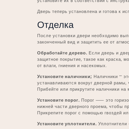
установите их в соответствии с инстру
Дверь теперь установлена и готова к и
Отделка
После установки двери необходимо вып
законченный вид и защитить ее от атмо
Обработайте дерево.
Если дверь и двер
защитное покрытие, такое как краска, м
от влаги, гниения и насекомых.
Установите наличники;
Наличники ⎻ эт
устанавливаются вокруг дверной рамы, 
Прибейте или прикрутите наличники на 
Установите порог.
Порог ⸺ это горизон
нижней части дверного проема, чтобы п
Прикрепите порог с помощью гвоздей ил
Установите уплотнители.
Уплотнители 