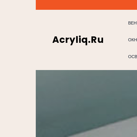
Перейти
к
содержимому
ВЕН
Acryliq.ru
ОКН
ОС