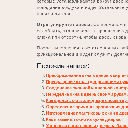
которые устанавливаются вокруг дверно
попадание воздуха и воды. Установите 
производителя.
Отрегулируйте навесы.
Со временем на
ослабнуть, что приведет к провисанию 
ключа или отвертки, чтобы дверь снова
После выполнения этих отделочных раб
функциональной и будет служить долгие
Похожие записи:
Преобразование окна в дверь в кирпи
Превращение окна в дверь своими рук
Соединение оконной и дверной конст
Переделка окна в дверь своими рукам
Как сделать окна или двери своими ру
Определение причины провисания дв
Изготовление пластиковых окон и две
Как я заменил окно на кухне дверью
Установка новых окон и двери на балк