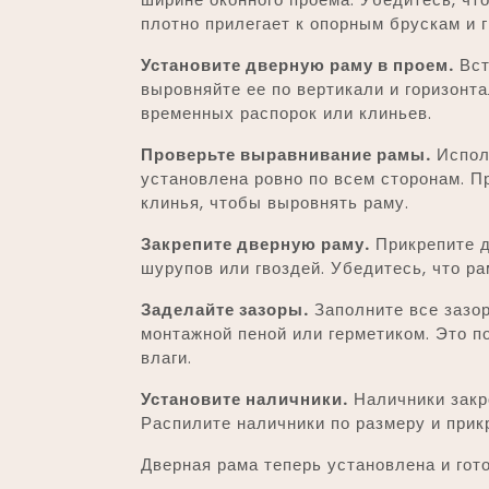
плотно прилегает к опорным брускам и 
Установите дверную раму в проем.
Вст
выровняйте ее по вертикали и горизонт
временных распорок или клиньев.
Проверьте выравнивание рамы.
Исполь
установлена ровно по всем сторонам. П
клинья, чтобы выровнять раму.
Закрепите дверную раму.
Прикрепите д
шурупов или гвоздей. Убедитесь, что ра
Заделайте зазоры.
Заполните все зазо
монтажной пеной или герметиком. Это п
влаги.
Установите наличники.
Наличники закр
Распилите наличники по размеру и прик
Дверная рама теперь установлена и гото