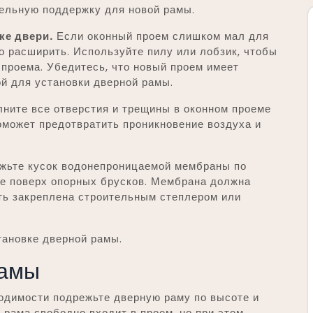
тельную поддержку для новой рамы.
ке двери.
Если оконный проем слишком мал для
о расширить. Используйте пилу или лобзик, чтобы
проема. Убедитесь, что новый проем имеет
й для установки дверной рамы.
ните все отверстия и трещины в оконном проеме
оможет предотвратить проникновение воздуха и
ьте кусок водонепроницаемой мембраны по
ее поверх опорных брусков. Мембрана должна
ыть закреплена строительным степлером или
тановке дверной рамы.
рамы
димости подрежьте дверную раму по высоте и
 рама свободно входит в проем, но при этом