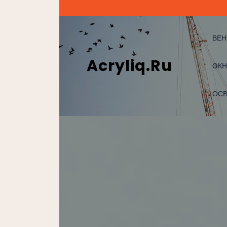
Перейти
к
содержимому
ВЕН
Acryliq.ru
ОКН
ОС