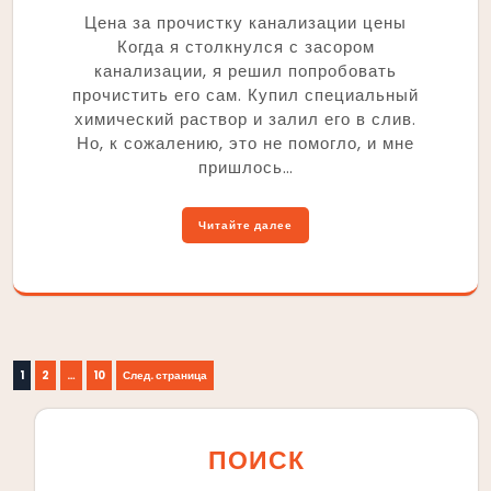
Цена за прочистку канализации цены
Когда я столкнулся с засором
канализации, я решил попробовать
прочистить его сам. Купил специальный
химический раствор и залил его в слив.
Но, к сожалению, это не помогло, и мне
пришлось…
Читайте далее
Пагинация
Страница
Страница
Страница
1
2
…
10
След. страница
записей
ПОИСК