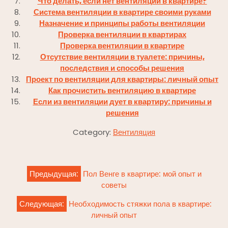
Что делать, если нет вентиляции в квартире?
Система вентиляции в квартире своими руками
Назначение и принципы работы вентиляции
Проверка вентиляции в квартирах
Проверка вентиляции в квартире
Отсутствие вентиляции в туалете: причины,
последствия и способы решения
Проект по вентиляции для квартиры: личный опыт
Как прочистить вентиляцию в квартире
Если из вентиляции дует в квартиру: причины и
решения
Category:
Вентиляция
Навигация
Предыдущая:
Пол Венге в квартире: мой опыт и
по
советы
записям
Следующая:
Необходимость стяжки пола в квартире:
личный опыт