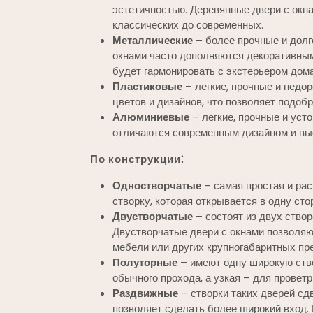
эстетичностью. Деревянные двери с окн
классических до современных.
Металлические
– более прочные и долг
окнами часто дополняются декоративным
будет гармонировать с экстерьером дома
Пластиковые
– легкие, прочные и недо
цветов и дизайнов, что позволяет подоб
Алюминиевые
– легкие, прочные и уст
отличаются современным дизайном и вы
По конструкции⁚
Одностворчатые
– самая простая и рас
створку, которая открывается в одну сто
Двустворчатые
– состоят из двух створо
Двустворчатые двери с окнами позволяю
мебели или других крупногабаритных пр
Полуторные
– имеют одну широкую ство
обычного прохода, а узкая – для провет
Раздвижные
– створки таких дверей сдв
позволяет сделать более широкий вход.