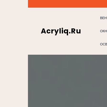
Перейти
к
содержимому
ВЕН
Acryliq.ru
ОКН
ОС