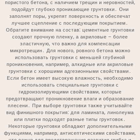
пористого бетона, с наличием трещин и неровностей,
подойдут глубоко проникающие грунтовки․ Они
заполнят поры, укрепят поверхность и обеспечат
лучшее сцепление с последующим покрытием․
Обратите внимание на состав⁚ цементные грунтовки
создают прочную пленку, а акриловые – более
эластичную, что важно для компенсации
микротрещин․ Для нового, ровного бетона можно
использовать грунтовки с меньшей глубиной
проникновения, например, алкидные или акриловые
грунтовки с хорошими адгезионными свойствами․
Если бетон имеет высокую влажность, необходимо
использовать специальные грунтовки с
гидроизолирующими свойствами, которые
предотвращают проникновение влаги и образование
плесени․ При выборе грунтовки также учитывайте
вид финишного покрытия⁚ для ламината, линолеума
или плитки подходят разные типы грунтовок․
Некоторые грунтовки обладают дополнительными
функциями, например, антисептическими свойствами,
что важно для предотвращения развития грибка и