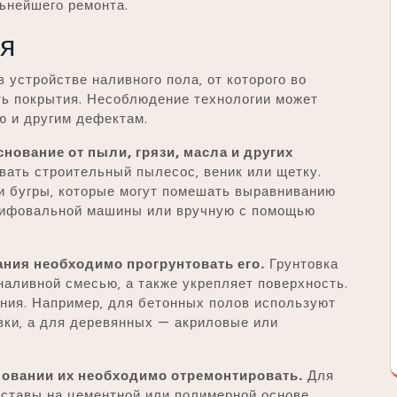
ьнейшего ремонта.
ия
 устройстве наливного пола‚ от которого во
ть покрытия. Несоблюдение технологии может
ю и другим дефектам.
нование от пыли‚ грязи‚ масла и других
вать строительный пылесос‚ веник или щетку.
и бугры‚ которые могут помешать выравниванию
лифовальной машины или вручную с помощью
ния необходимо прогрунтовать его.
Грунтовка
аливной смесью‚ а также укрепляет поверхность.
ания. Например‚ для бетонных полов используют
вки‚ а для деревянных — акриловые или
новании их необходимо отремонтировать.
Для
ставы на цементной или полимерной основе.