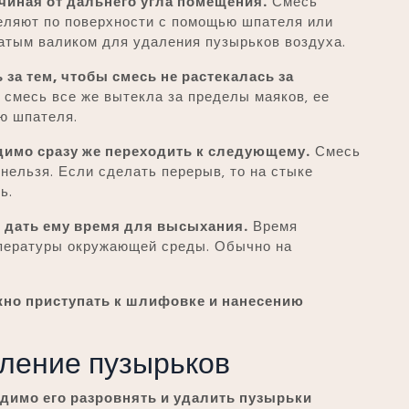
ачиная от дальнего угла помещения.
Смесь
еляют по поверхности с помощью шпателя или
атым валиком для удаления пузырьков воздуха.
за тем‚ чтобы смесь не растекалась за
смесь все же вытекла за пределы маяков‚ ее
ю шпателя.
димо сразу же переходить к следующему.
Смесь
нельзя. Если сделать перерыв‚ то на стыке
ь.
 дать ему время для высыхания.
Время
мпературы окружающей среды. Обычно на
но приступать к шлифовке и нанесению
аление пузырьков
димо его разровнять и удалить пузырьки