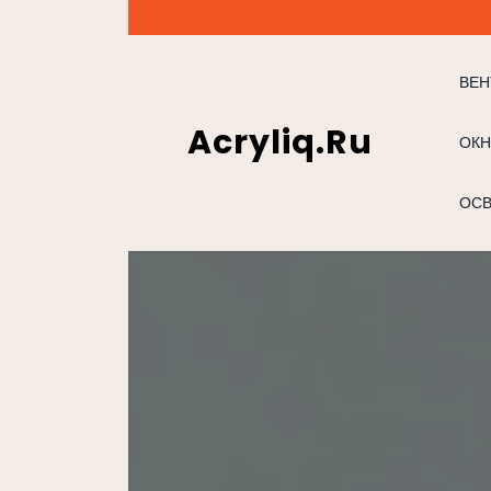
Перейти
к
содержимому
ВЕН
Acryliq.ru
ОКН
ОС