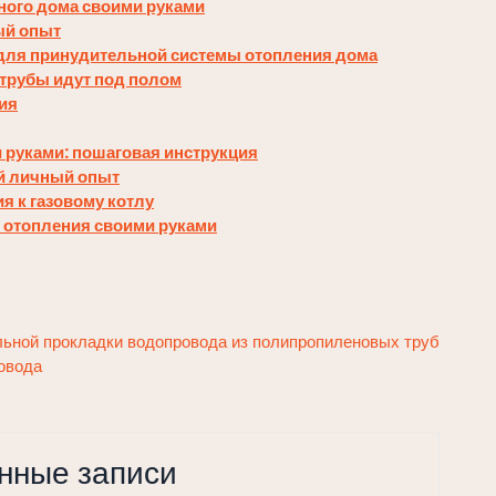
ного дома своими руками
ый опыт
для принудительной системы отопления дома
е трубы идут под полом
ия
 руками: пошаговая инструкция
ой личный опыт
 к газовому котлу
е отопления своими руками
ьной прокладки водопровода из полипропиленовых труб
овода
нные записи