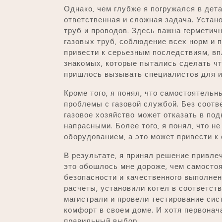
Однако‚ чем глубже я погружался в дет
ответственная и сложная задача. Устано
труб и проводов. Здесь важна герметич
газовых труб‚ соблюдение всех норм и 
привести к серьезным последствиям‚ вп
знакомых‚ которые пытались сделать чт
пришлось вызывать специалистов для и
Кроме того‚ я понял‚ что самостоятельн
проблемы с газовой службой. Без соот
газовое хозяйство может отказать в под
напрасными. Более того‚ я понял‚ что 
оборудованием‚ а это может привести к
В результате‚ я принял решение привле
это обошлось мне дороже‚ чем самостоя
безопасности и качественного выполне
расчеты‚ установили котел в соответств
магистрали и провели тестирование сис
комфорт в своем доме. И хотя первонач
правильный выбор.