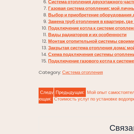
Система отопления двухэтажного част
Газовая система отопления: мой личн
Выбор и приобретение оборудования 
Замена труб отопления в квартире, гд
Подключение котла к системе отоплен
Виды радиаторов и их особенности
Монтаж отопительной системы своими
Закрытая система отопления дома: м
Схема подключения системы отопления
Подключение газового котла к систем
Category:
Система отопления
Навигация
Следу
Предыдущая:
Мой опыт самостоятел
ющая:
Стоимость услуг по установке водопр
по
записям
Связа