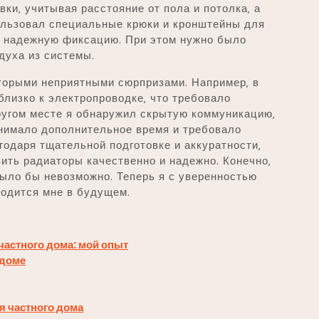
ки‚ учитывая расстояние от пола и потолка‚ а
ользовал специальные крюки и кронштейны для
е надежную фиксацию. При этом нужно было
духа из системы.
оторыми неприятными сюрпризами. Например‚ в
лизко к электропроводке‚ что требовало
ругом месте я обнаружил скрытую коммуникацию‚
анимало дополнительное время и требовало
годаря тщательной подготовке и аккуратности‚
ить радиаторы качественно и надежно. Конечно‚
было бы невозможно. Теперь я с уверенностью
игодится мне в будущем.
астного дома: мой опыт
 доме
я частного дома