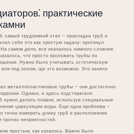
диаторов⁚ практические
 камни
й‚ самый трудоемкий этап – прокладка труб и
влял себе это как простую задачу⁚ протянул
 На самом деле‚ все оказалось намного сложнее.
азалось‚ что просто проложить трубы по
ешение. Нужно было учитывать эстетическую
 или под полом‚ где это возможно. Это заняло
рал металлопластиковые трубы – они достаточно
коррозии. Однако‚ и здесь подстерегали
б нужно делать плавно‚ используя специальные
днение циркуляции воды. Еще одна проблема –
о точно измерить длину труб и расположение
и прочих неприятностей.
ким простым‚ как казалось. Важно было