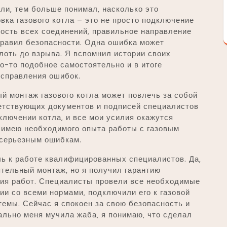
али‚ тем больше понимал‚ насколько это
вка газового котла – это не просто подключение
ность всех соединений‚ правильное направление
правил безопасности. Одна ошибка может
лоть до взрыва. Я вспомнил истории своих
о-то подобное самостоятельно и в итоге
справления ошибок.
ый монтаж газового котла может повлечь за собой
ветствующих документов и подписей специалистов
ключении котла‚ и все мои усилия окажутся
не имею необходимого опыта работы с газовым
 серьезным ошибкам.
чь к работе квалифицированных специалистов. Да‚
тельный монтаж‚ но я получил гарантию
ния работ. Специалисты провели все необходимые
ии со всеми нормами‚ подключили его к газовой
темы. Сейчас я спокоен за свою безопасность и
ально меня мучила жаба‚ я понимаю‚ что сделал