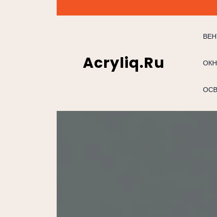
Перейти
к
содержимому
ВЕН
Acryliq.ru
ОКН
ОС