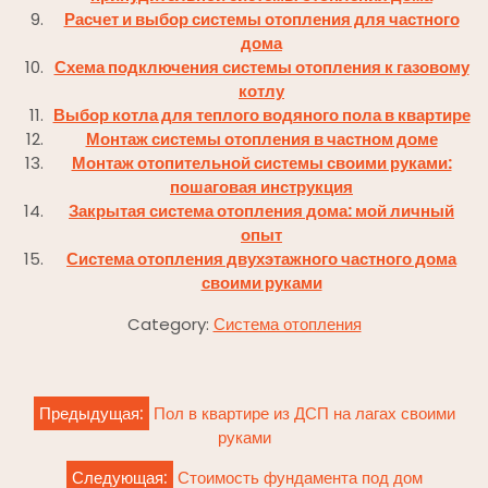
Расчет и выбор системы отопления для частного
дома
Схема подключения системы отопления к газовому
котлу
Выбор котла для теплого водяного пола в квартире
Монтаж системы отопления в частном доме
Монтаж отопительной системы своими руками:
пошаговая инструкция
Закрытая система отопления дома: мой личный
опыт
Система отопления двухэтажного частного дома
своими руками
Category:
Система отопления
Навигация
Предыдущая:
Пол в квартире из ДСП на лагах своими
по
руками
записям
Следующая:
Стоимость фундамента под дом