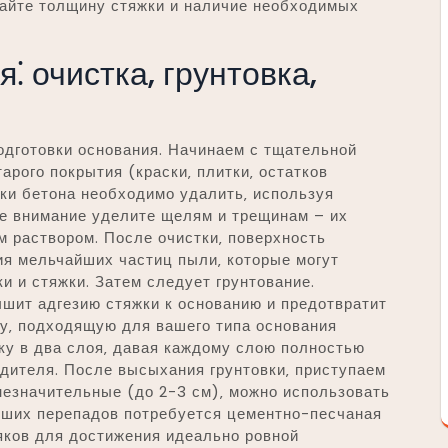
айте толщину стяжки и наличие необходимых
⁚ очистка‚ грунтовка‚
одготовки основания. Начинаем с тщательной
тарого покрытия (краски‚ плитки‚ остатков
ки бетона необходимо удалить‚ используя
ое внимание уделите щелям и трещинам – их
 раствором. После очистки‚ поверхность
я мельчайших частиц пыли‚ которые могут
 и стяжки. Затем следует грунтование.
чшит адгезию стяжки к основанию и предотвратит
ку‚ подходящую для вашего типа основания
овку в два слоя‚ давая каждому слою полностью
дителя. После высыхания грунтовки‚ приступаем
незначительные (до 2-3 см)‚ можно использовать
ших перепадов потребуется цементно-песчаная
яков для достижения идеально ровной