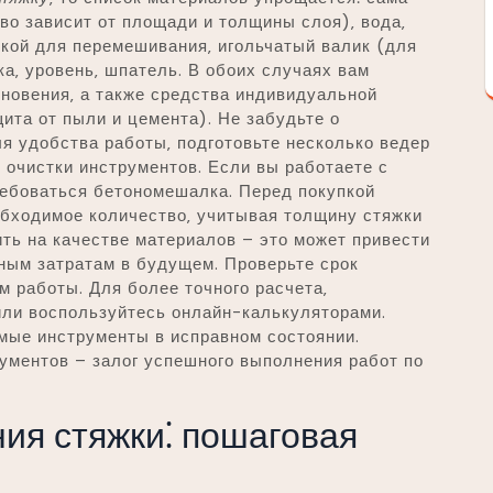
о зависит от площади и толщины слоя)‚ вода‚
кой для перемешивания‚ игольчатый валик (для
а‚ уровень‚ шпатель. В обоих случаях вам
кновения‚ а также средства индивидуальной
щита от пыли и цемента). Не забудьте о
ля удобства работы‚ подготовьте несколько ведер
я очистки инструментов. Если вы работаете с
ебоваться бетономешалка. Перед покупкой
обходимое количество‚ учитывая толщину стяжки
ть на качестве материалов – это может привести
ным затратам в будущем. Проверьте срок
м работы. Для более точного расчета‚
или воспользуйтесь онлайн-калькуляторами.
имые инструменты в исправном состоянии.
ументов – залог успешного выполнения работ по
ия стяжки⁚ пошаговая