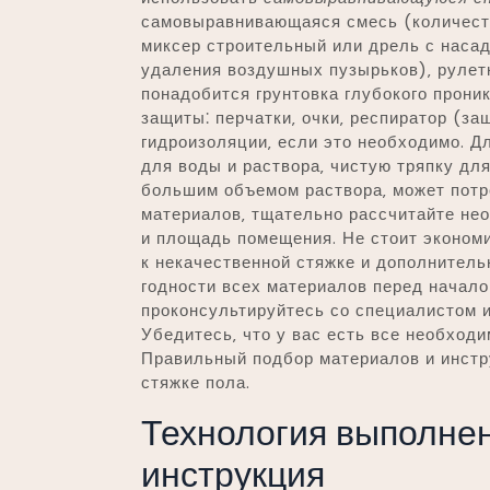
самовыравнивающаяся смесь (количеств
миксер строительный или дрель с насад
удаления воздушных пузырьков)‚ рулетк
понадобится грунтовка глубокого прони
защиты⁚ перчатки‚ очки‚ респиратор (за
гидроизоляции‚ если это необходимо. Д
для воды и раствора‚ чистую тряпку дл
большим объемом раствора‚ может потр
материалов‚ тщательно рассчитайте не
и площадь помещения. Не стоит экономи
к некачественной стяжке и дополнитель
годности всех материалов перед начало
проконсультируйтесь со специалистом 
Убедитесь‚ что у вас есть все необход
Правильный подбор материалов и инстр
стяжке пола.
Технология выполнен
инструкция