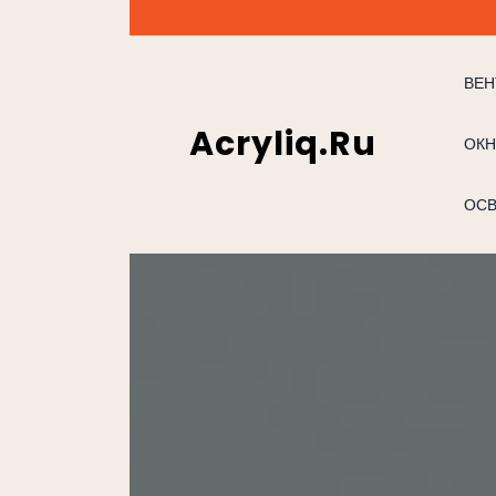
Перейти
к
содержимому
ВЕН
Acryliq.ru
ОКН
ОС