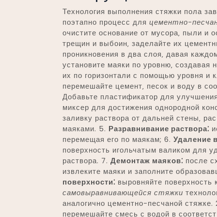
Технология выполнения стяжки пола зав
поэтапно процесс для
цементно-песча
очистите основание от мусора‚ пыли и о
трещин и выбоин‚ заделайте их цементн
проникновения в два слоя‚ давая каждо
установите маяки по уровню‚ создавая 
их по горизонтали с помощью уровня и к
перемешайте цемент‚ песок и воду в соо
Добавьте пластификатор для улучшения
миксер для достижения однородной кон
заливку раствора от дальней стены‚ ра
маяками. 5.
Разравнивание раствора⁚
и
перемещая его по маякам; 6.
Удаление 
поверхность игольчатым валиком для у
раствора. 7.
Демонтаж маяков⁚
после сх
извлеките маяки и заполните образовав
поверхности⁚
выровняйте поверхность 
самовыравнивающейся стяжки
технолог
аналогично цементно-песчаной стяжке. 
перемешайте смесь с водой в соответст