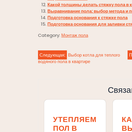
Какой толщины делать стяжку пола в 
Выравнивание пола: выбор метода и 
Подготовка основания к стяжке пола
Подготовка основания для заливки ст
Category:
Монтаж пола
Навигация
Следующая:
Выбор котла для теплого
П
водяного пола в квартире
по
записям
Связа
УТЕПЛЯЕМ
КА
ПОЛ В
В