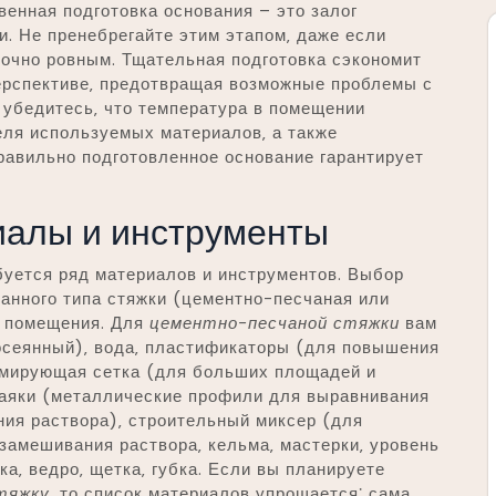
венная подготовка основания – это залог
и. Не пренебрегайте этим этапом‚ даже если
точно ровным. Тщательная подготовка сэкономит
перспективе‚ предотвращая возможные проблемы с
 убедитесь‚ что температура в помещении
еля используемых материалов‚ а также
равильно подготовленное основание гарантирует
алы и инструменты
буется ряд материалов и инструментов. Выбор
анного типа стяжки (цементно-песчаная или
 помещения. Для
цементно-песчаной стяжки
вам
росеянный)‚ вода‚ пластификаторы (для повышения
армирующая сетка (для больших площадей и
маяки (металлические профили для выравнивания
ния раствора)‚ строительный миксер (для
замешивания раствора‚ кельма‚ мастерки‚ уровень
ка‚ ведро‚ щетка‚ губка. Если вы планируете
тяжку
‚ то список материалов упрощается⁚ сама