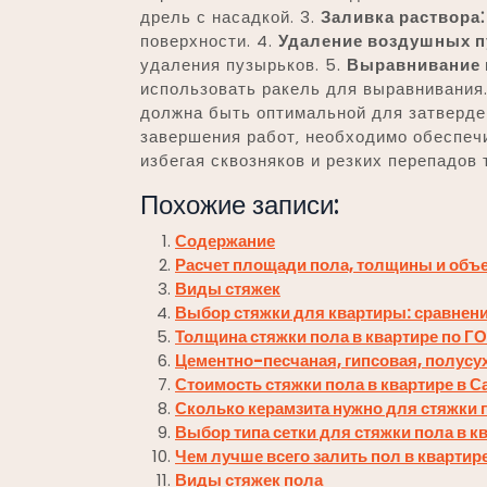
дрель с насадкой. 3.
Заливка раствора⁚
поверхности. 4.
Удаление воздушных п
удаления пузырьков. 5.
Выравнивание 
использовать ракель для выравнивания.
должна быть оптимальной для затверде
завершения работ‚ необходимо обеспеч
избегая сквозняков и резких перепадов
Похожие записи:
Содержание
Расчет площади пола, толщины и объ
Виды стяжек
Выбор стяжки для квартиры: сравнени
Толщина стяжки пола в квартире по Г
Цементно-песчаная, гипсовая, полусух
Стоимость стяжки пола в квартире в С
Сколько керамзита нужно для стяжки 
Выбор типа сетки для стяжки пола в к
Чем лучше всего залить пол в квартир
Виды стяжек пола