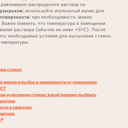
равномерно распределите раствор по
узырьков⁚
используйте игольчатый валик для
поверхности⁚
при необходимости‚ можно
 Важно помнить‚ что температура в помещении
вания раствора (обычно не ниже +5°С). После
ить необходимые условия для высыхания стяжки‚
 температуры.
ема стяжки
е видов и выбор в зависимости от помещения
ОСТ
ая и наливная стяжка: какой вариант выбрать
аратове
пола в квартире
вартире
е?