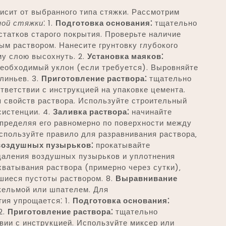
исит от выбранного типа стяжки. Рассмотрим
ной стяжки
⁚ 1.
Подготовка основания⁚
тщательно
статков старого покрытия. Проверьте наличие
ым раствором. Нанесите грунтовку глубокого
му слою высохнуть. 2.
Установка маяков⁚
необходимый уклон (если требуется). Выровняйте
линьев. 3.
Приготовление раствора⁚
тщательно
тветствии с инструкцией на упаковке цемента.
 свойств раствора. Используйте строительный
систенции. 4.
Заливка раствора⁚
начинайте
спределяя его равномерно по поверхности между
спользуйте правило для разравнивания раствора‚
воздушных пузырьков⁚
прокатывайте
даления воздушных пузырьков и уплотнения
ватывания раствора (примерно через сутки)‚
шиеся пустоты раствором. 8.
Выравнивание
кельмой или шпателем. Для
ия упрощается⁚ 1.
Подготовка основания⁚
2.
Приготовление раствора⁚
тщательно
вии с инструкцией. Используйте миксер или