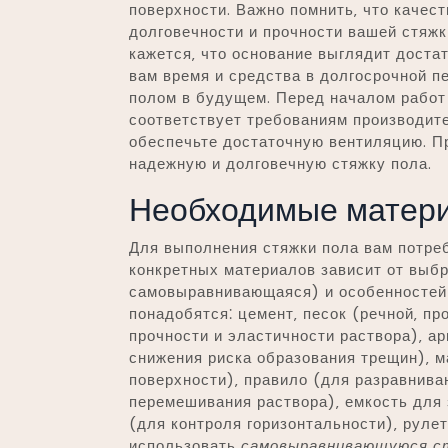
поверхности. Важно помнить‚ что качест
долговечности и прочности вашей стяжк
кажется‚ что основание выглядит доста
вам время и средства в долгосрочной 
полом в будущем. Перед началом работ
соответствует требованиям производит
обеспечьте достаточную вентиляцию. П
надежную и долговечную стяжку пола.
Необходимые матери
Для выполнения стяжки пола вам потре
конкретных материалов зависит от выбр
самовыравнивающаяся) и особенностей
понадобятся⁚ цемент‚ песок (речной‚ п
прочности и эластичности раствора)‚ 
снижения риска образования трещин)‚ 
поверхности)‚ правило (для разравнива
перемешивания раствора)‚ емкость для 
(для контроля горизонтальности)‚ рулет
использовать
самовыравнивающуюся с