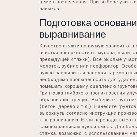
цементно-песчаная. При выборе учитыв
навыков.
Подготовка основания
выравнивание
Качество стяжки напрямую зависит от п
очистки поверхности от мусора‚ пыли‚ с
предыдущей стяжки). Все рыхлые участ
молоток‚ зубило или перфоратор. Особ
нужно расширить и заполнить ремонтным
необходимо пропылесосить для удалени
помешать хорошему сцеплению грунтовки
Грунтовка глубокого проникновения улу
образование трещин. Выберите грунтов
(бетон‚ дерево и т.д.). Нанесите грунт
высохнуть согласно инструкции произво
к выравниванию. Если перепады высот 
самовыравнивающуюся смесь. Для боль
стяжка‚ возможно‚ с использованием ма