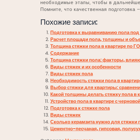
необходимые этапы‚ чтобы в дальнейш
Помните‚ что качественная подготовка 
Похожие записи:
Подготовка к выравниванию пола под
Расчет площади пола, толщины и объ
Толщина стяжки пола в квартире по Г
Содержание
Толщина стяжки пола: факторы, влия
Виды стяжек и их особенности
Виды стяжек пола
Необходимость стяжки пола в квартир
Выбор стяжки для квартиры: сравнени
Какой толщины делать стяжку пола в 
Устройство пола в квартире с черново
Подготовка к стяжке пола
Виды стяжек
Сколько керамзита нужно для стяжки 
Цементно-песчаная, гипсовая, полусух