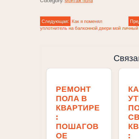
Category:
Монтаж пола
Навигация
Следующая:
Как я поменял
Пре
уплотнитель на балконной двери мой личный
по
записям
Связа
РЕМОНТ
КА
ПОЛА В
У
КВАРТИРЕ
ПО
:
С
ПОШАГОВ
К
ОЕ
: