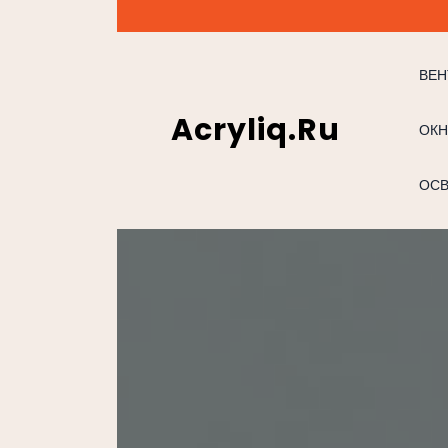
Перейти
к
содержимому
ВЕН
Acryliq.ru
ОКН
ОС