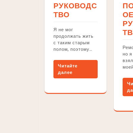
РУКОВОДС
П
ТВО
О
Р
Я не мог
Т
продолжать жить
с таким старым
Ремо
полом, поэтому…
но я
взял
Читайте
мое
далее
Чи
да