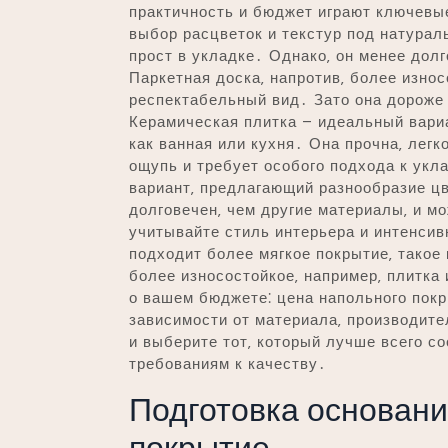
практичность и бюджет играют ключевые
выбор расцветок и текстур под натурал
прост в укладке․ Однако‚ он менее долг
Паркетная доска‚ напротив‚ более изно
респектабельный вид․ Зато она дороже
Керамическая плитка – идеальный вари
как ванная или кухня․ Она прочна‚ легк
ощупь и требует особого подхода к ук
вариант‚ предлагающий разнообразие цв
долговечен‚ чем другие материалы‚ и м
учитывайте стиль интерьера и интенси
подходит более мягкое покрытие‚ такое
более износостойкое‚ например‚ плитка
о вашем бюджете⁚ цена напольного покр
зависимости от материала‚ производите
и выберите тот‚ который лучше всего 
требованиям к качеству․
Подготовка основан
покрытие