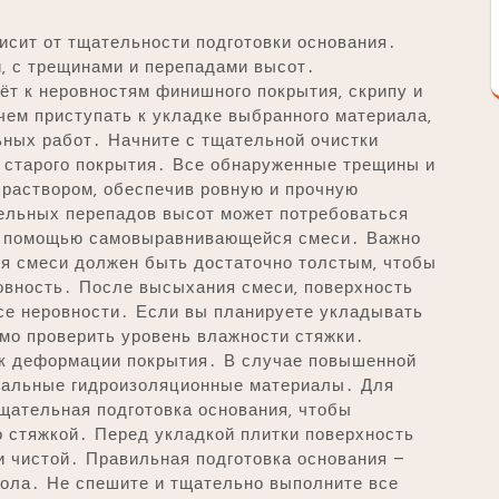
исит от тщательности подготовки основания․
‚ с трещинами и перепадами высот․
ёт к неровностям финишного покрытия‚ скрипу и
чем приступать к укладке выбранного материала‚
ьных работ․ Начните с тщательной очистки
в старого покрытия․ Все обнаруженные трещины и
раствором‚ обеспечив ровную и прочную
ельных перепадов высот может потребоваться
с помощью самовыравнивающейся смеси․ Важно
я смеси должен быть достаточно толстым‚ чтобы
овность․ После высыхания смеси‚ поверхность
все неровности․ Если вы планируете укладывать
имо проверить уровень влажности стяжки․
 к деформации покрытия․ В случае повышенной
иальные гидроизоляционные материалы․ Для
щательная подготовка основания‚ чтобы
о стяжкой․ Перед укладкой плитки поверхность
и чистой․ Правильная подготовка основания –
пола․ Не спешите и тщательно выполните все