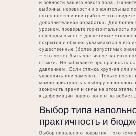
и ровности вашего нового пола․ Начнит
выбоины‚ неровности и значительные п
пятен плесени или грибка – это свидет
дополнительной обработки․ Для более 
уровнем⁚ проверьте горизонтальность п
перепады высот – допустимые отклонени
покрытия и обычно указываются в его 
существенные (более допустимых значе
– это может быть частичное заливка с
стяжки․ Не забывайте про прочность осн
давлением․ Если стяжка хрупкая или им
укреплять или заменять․ Только после 
можно приступать к выбору напольного
экономить время и силы на этом этапе‚
к деформации нового пола и потребует 
Выбор типа напольно
практичность и бюдж
Выбор напольного покрытия – это комп