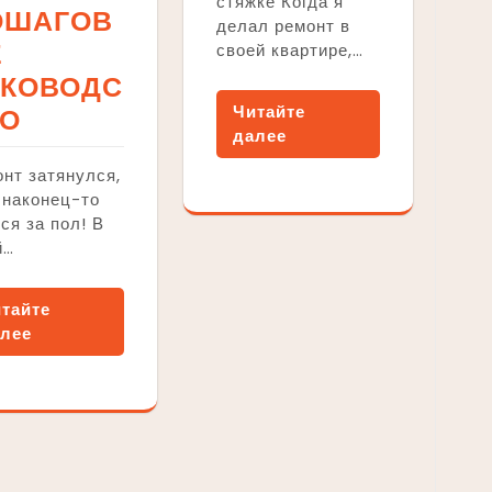
стяжке Когда я
ОШАГОВ
делал ремонт в
Е
своей квартире,…
УКОВОДС
Читайте
ВО
далее
нт затянулся,
 наконец-то
ся за пол! В
й…
тайте
лее