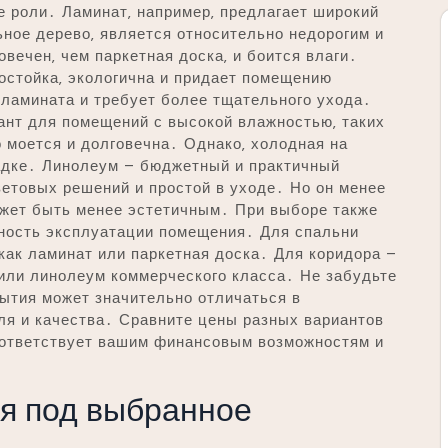
 роли․ Ламинат‚ например‚ предлагает широкий
ьное дерево‚ является относительно недорогим и
овечен‚ чем паркетная доска‚ и боится влаги․
состойка‚ экологична и придает помещению
 ламината и требует более тщательного ухода․
ант для помещений с высокой влажностью‚ таких
о моется и долговечна․ Однако‚ холодная на
ладке․ Линолеум – бюджетный и практичный
етовых решений и простой в уходе․ Но он менее
ожет быть менее эстетичным․ При выборе также
вность эксплуатации помещения․ Для спальни
 как ламинат или паркетная доска․ Для коридора –
 или линолеум коммерческого класса․ Не забудьте
ытия может значительно отличаться в
ля и качества․ Сравните цены разных вариантов
соответствует вашим финансовым возможностям и
ия под выбранное