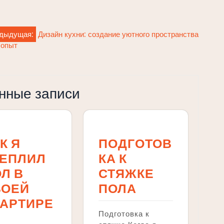
дыдущая:
Дизайн кухни: создание уютного пространства
 опыт
нные записи
К Я
ПОДГОТОВ
ТЕПЛИЛ
КА К
Л В
СТЯЖКЕ
ВОЕЙ
ПОЛА
ВАРТИРЕ
Подготовка к