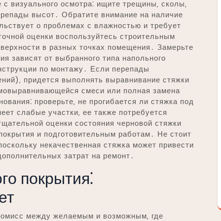
е с визуального осмотра⁚ ищите трещины‚ сколы‚
ерепады высот․ Обратите внимание на наличие
ельствует о проблемах с влажностью и требует
точной оценки воспользуйтесь строительным
оверхности в разных точках помещения․ Замерьте
я зависят от выбранного типа напольного
инструкции по монтажу․ Если перепады
ний)‚ придется выполнять выравнивание стяжки
амовыравнивающейся смеси или полная замена
ования⁚ проверьте‚ не прогибается ли стяжка под
еет слабые участки‚ ее также потребуется
тщательной оценки состояния черновой стяжки
 покрытия и подготовительным работам․ Не стоит
 поскольку некачественная стяжка может привести
дополнительных затрат на ремонт․
го покрытия⁚
ет
ромисс между желаемым и возможным‚ где