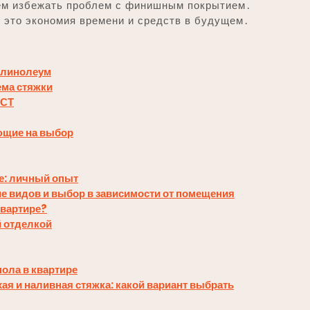
ем избежать проблем с финишным покрытием․
– это экономия времени и средств в будущем․
 линолеум
ема стяжки
ОСТ
ющие на выбор
е: личный опыт
е видов и выбор в зависимости от помещения
квартире?
й отделкой
пола в квартире
ая и наливная стяжка: какой вариант выбрать