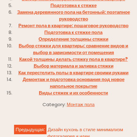
Подготовка к стяжке
Замена деревянного пола на бетонный: поэтапное
руководство
Ремонт пола в квартире: пошаговое руководство
Подготовка к стяжке пола
Определение толщины стяжки
Выбор стяжки для квартиры: сравнение видов и
выбор в зависимости от помещения
Какой толщины делать стяжку пола в квартире?
Выбор материала и заливка стяжки
Как перестелить полы в квартире своими руками
Демонтаж и подготовка основания под новое
напольное покрытие
Виды стяжек и их особенности
Category:
Монтаж пола
Навигация
Предыдущая:
Дизайн кухонь в стиле минимализм
по
фотогалерея и идеи