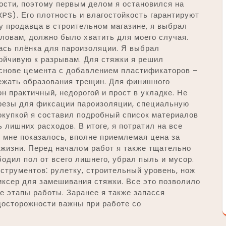
ости, поэтому первым делом я остановился на
XPS). Его плотность и влагостойкость гарантируют
у продавца в строительном магазине, я выбрал
словам, должно было хватить для моего случая.
ась плёнка для пароизоляции. Я выбрал
ойчивую к разрывам. Для стяжки я решил
основе цемента с добавлением пластификаторов –
бежать образования трещин. Для финишного
н практичный, недорогой и прост в укладке. Не
резы для фиксации пароизоляции, специальную
окупкой я составил подробный список материалов
 лишних расходов. В итоге, я потратил на все
к мне показалось, вполне приемлемая цена за
жизни. Перед началом работ я также тщательно
одил пол от всего лишнего, убрал пыль и мусор.
трументов⁚ рулетку, строительный уровень, нож
иксер для замешивания стяжки. Все это позволило
е этапы работы. Заранее я также запасся
досторожности важны при работе со