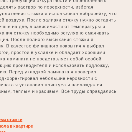
тап, требующий аккуратности и определенных
делять раствор по поверхности, избегая
 уплотнения стяжки я использовал виброрейку, что
й воздуха. После заливки стяжку нужно оставить
чше на две, в зависимости от температуры и
хания стяжку необходимо регулярно смачивать
щин. После полного высыхания стяжки я
ия. В качестве финишного покрытия я выбрал
огой, простой в укладке и обладает хорошими
ка ламината не представляет собой особой
укцию производителя и использовать подложку,
ию. Перед укладкой ламината я проверил
подкорректировал небольшие неровности с
ината я установил плинтуса и наслаждался
вным, теплым и красивым. Все труды оправдались
ема стяжки
пола в квартире