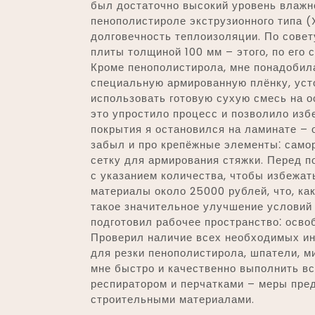
был достаточно высокий уровень влажн
пенополистироле экструзионного типа (
долговечность теплоизоляции. По совет
плиты толщиной 100 мм – этого, по его 
Кроме пенополистирола, мне понадобил
специальную армированную плёнку, уст
использовать готовую сухую смесь на 
это упростило процесс и позволило из
покрытия я остановился на ламинате – о
забыл и про крепёжные элементы⁚ само
сетку для армирования стяжки. Перед п
с указанием количества, чтобы избежать
материалы около 25000 рублей, что, ка
такое значительное улучшение условий 
подготовил рабочее пространство⁚ освоб
Проверил наличие всех необходимых инс
для резки пенополистирола, шпатели, м
мне быстро и качественно выполнить вс
респиратором и перчатками – меры пре
строительными материалами.