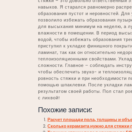
стяжки – это довольно ответственный э
навыков. Я старался равномерно распре
образования пустот и неровностей. Для
позволило избежать образования пузыре
для высыхания минимум на неделю, а лу
влажности в помещении. В период высы
водой, чтобы избежать образования тре
приступил к укладке финишного покрыт
ламинат, так как он относительно недор
теплоизоляционными свойствами. Уклад
сложности. Главное – соблюдать инстр
чтобы обеспечить звуко- и теплоизоляц
ровность стяжки и при необходимости 
помощью шпаклевки. После укладки лам
результатом своей работы. Пол стал ро
с лихвой!
Похожие записи:
Расчет площади пола, толщины и объ
Сколько керамзита нужно для стяжки 