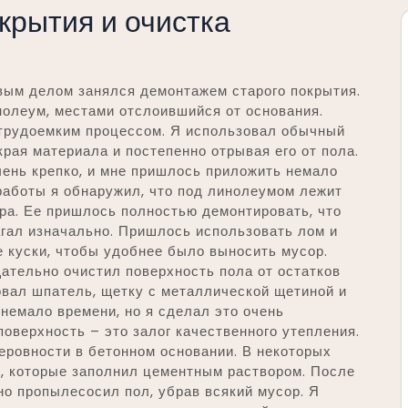
крытия и очистка
вым делом занялся демонтажем старого покрытия.
нолеум, местами отслоившийся от основания.
трудоемким процессом. Я использовал обычный
рая материала и постепенно отрывая его от пола.
чень крепко, и мне пришлось приложить немало
 работы я обнаружил, что под линолеумом лежит
ра. Ее пришлось полностью демонтировать, что
агал изначально. Пришлось использовать лом и
 куски, чтобы удобнее было выносить мусор.
ательно очистил поверхность пола от остатков
зовал шпатель, щетку с металлической щетиной и
немало времени, но я сделал это очень
поверхность – это залог качественного утепления.
еровности в бетонном основании. В некоторых
, которые заполнил цементным раствором. После
о пропылесосил пол, убрав всякий мусор. Я