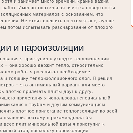
, хотя и занимает много времени, крайне важна
 работ. Именно тщательная очистка поверхности
изоляционных материалов с основанием, что
епления. Не стоит спешить на этом этапе, лучше
чем потом испытывать разочарование от плохого
ии и пароизоляции
нования я приступил к укладке теплоизоляции.
х – она хорошо держит тепло, относительно
ачалом работ я рассчитал необходимое
а и толщину теплоизоляционного слоя. Я решил
етров – это оптимальный вариант для моего
сь плотно прилегать плиты друг к другу,
учшего прилегания я использовал специальный
примыкания к трубам и другим коммуникациям
ечить плотное прилегание теплоизоляции ко всей
о пыльной, поэтому я рекомендовал бы
и всех плит минеральной ваты я приступил к
важный этап, поскольку пароизоляция