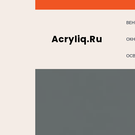
Перейти
к
содержимому
ВЕН
Acryliq.ru
ОКН
ОС