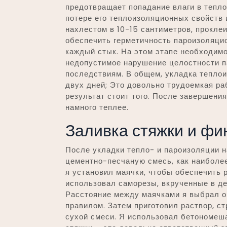
предотвращает попадание влаги в тепло
потере его теплоизоляционных свойств 
нахлестом в 10-15 сантиметров, прокле
обеспечить герметичность пароизоляцио
каждый стык. На этом этапе необходим
недопустимое нарушение целостности п
последствиям. В общем, укладка теплои
двух дней; Это довольно трудоемкая ра
результат стоит того. После завершения
намного теплее.
Заливка стяжки и ф
После укладки тепло- и пароизоляции н
цементно-песчаную смесь, как наиболее
я установил маячки, чтобы обеспечить 
использовал саморезы, вкрученные в д
Расстояние между маячками я выбрал о
правилом. Затем приготовил раствор, с
сухой смеси. Я использовал бетономеша