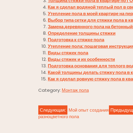
Толщина стяжки пола в квартире по Г
Как я сделал водяной теплый пол в св
Утепление пола в моей квартире на п
Выбор типа сетки для стяжки пола в к
Замена деревянного пола на бетонный
Определение толщины стяжки
Подготовка к стяжке пола
Утепление пола: пошаговая инструкци
Виды стяжек пола
Виды стяжек и их особенности
Подготовка основания для теплого во
Какой толщины делать стяжку пола в 
Как я сделал ровную стяжку пола в кв
Category:
Монтаж пола
Навигация
Следующая:
Мой опыт создания
Предыдущ
разноцветного пола
по