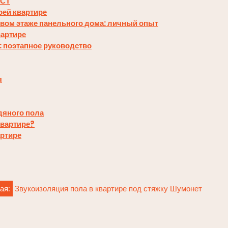
ОСТ
оей квартире
ервом этаже панельного дома: личный опыт
вартире
: поэтапное руководство
я
дяного пола
квартире?
артире
ая:
Звукоизоляция пола в квартире под стяжку Шумонет