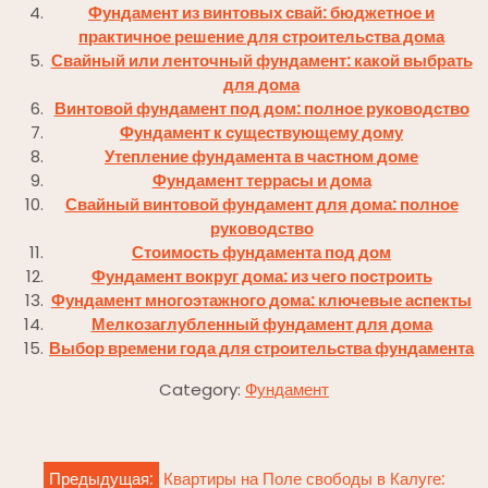
Фундамент из винтовых свай: бюджетное и
практичное решение для строительства дома
Свайный или ленточный фундамент: какой выбрать
для дома
Винтовой фундамент под дом: полное руководство
Фундамент к существующему дому
Утепление фундамента в частном доме
Фундамент террасы и дома
Свайный винтовой фундамент для дома: полное
руководство
Стоимость фундамента под дом
Фундамент вокруг дома: из чего построить
Фундамент многоэтажного дома: ключевые аспекты
Мелкозаглубленный фундамент для дома
Выбор времени года для строительства фундамента
Category:
Фундамент
Навигация
Предыдущая:
Квартиры на Поле свободы в Калуге: