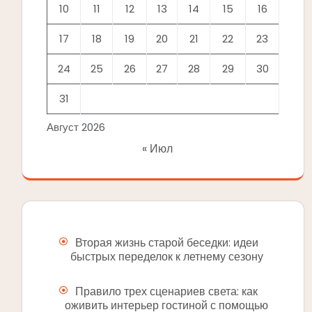
10
11
12
13
14
15
16
17
18
19
20
21
22
23
24
25
26
27
28
29
30
31
Август 2026
« Июл
Вторая жизнь старой беседки: идеи
быстрых переделок к летнему сезону
Правило трех сценариев света: как
оживить интерьер гостиной с помощью