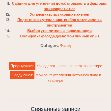
Сайдинг для утепления дома: стоимость и факторы,
влияющие на нее
Установка пластиковых панелей
Подготовка к утеплению: выбор материалов и
инструментов
Выбор утеплителя и пароизоляции
Облицовка фасада дома: мой личный опыт
Category:
Фасад
Навигация
Предыдущая:
Как сделать полы на лагах в квартире
по
Следующая:
Мой опыт утепления бетонного пола в
записям
квартире
Связанные записи