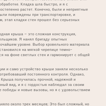
обработке. Кладка шла быстро, и я с
остепенно растет. Конечно, были и неприятные
ыли повреждены при транспортировке, и
м, этап кладки стен прошел без серьезных
рдная крыша – это сложная конструкция,
ельщиков. Я нанял бригаду опытных
сочайшем уровне. Выбор кровельного материала
остановился на мягкой черепице темно-
ся на фоне светлых стен и гармонирует с общей
ции и само устройство крыши заняли несколько
отребовавший постоянного контроля. Однако,
. Крыша получилась прочной, надежной и
ный вид, и я с гордостью наблюдал за своим
е победы и новые вызовы, но я с удовольствием
аняло около трех месяцев; Это был сложный, но