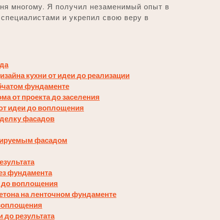
еня многому. Я получил незаменимый опыт в
 специалистами и укрепил свою веру в
ада
зайна кухни от идеи до реализации
лбчатом фундаменте
ма от проекта до заселения
от идеи до воплощения
тделку фасадов
илируемым фасадом
езультата
ез фундамента
и до воплощения
бетона на ленточном фундаменте
 воплощения
 до результата