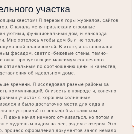
ельного участка
оящим квестом! Я перерыл горы журналов, сайтов
нтов. Сначала меня привлекали огромные
ужен уютный, функциональный дом, и мансарда
ти. Мне хотелось чтобы дом был не только
одуманной планировкой. В итоге, я остановился
енным фасадом⁚ светло-бежевые стены, темно-
е окна, пропускающие максимум солнечного
ее оптимальным по соотношению цены и качества,
едставления об идеальном доме.
ньше времени. Я исследовал разные районы за
сть коммуникаций, близость к природе и, конечно
и ровный участок с хорошим солнечным
ивался и было достаточно места для сада и
еня не устроили⁚ то рельеф был слишком
. Я даже начал немного отчаиваться, но потом я
к с чудесным видом на лес, рядом с озером. Это
но, процесс оформления документов занял немало