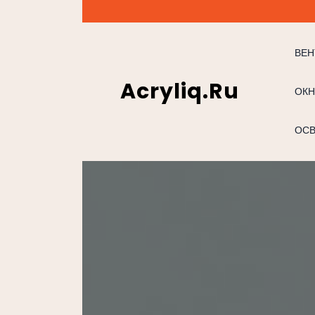
Перейти
к
содержимому
ВЕН
Acryliq.ru
ОКН
ОС