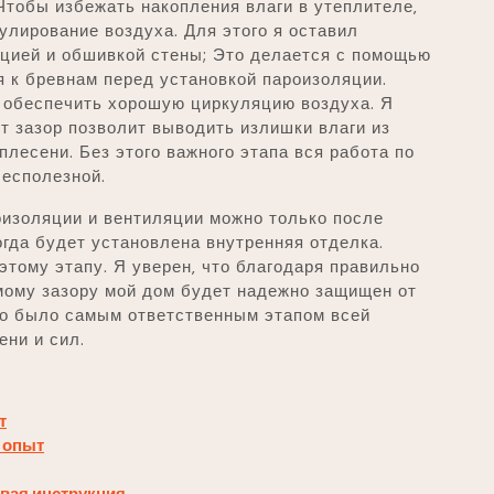
Чтобы избежать накопления влаги в утеплителе‚
лирование воздуха. Для этого я оставил
цией и обшивкой стены; Это делается с помощью
 к бревнам перед установкой пароизоляции.
 обеспечить хорошую циркуляцию воздуха. Я
т зазор позволит выводить излишки влаги из
плесени. Без этого важного этапа вся работа по
бесполезной.
оизоляции и вентиляции можно только после
огда будет установлена внутренняя отделка.
этому этапу. Я уверен‚ что благодаря правильно
мому зазору мой дом будет надежно защищен от
Это было самым ответственным этапом всей
ени и сил.
т
 опыт
овая инструкция