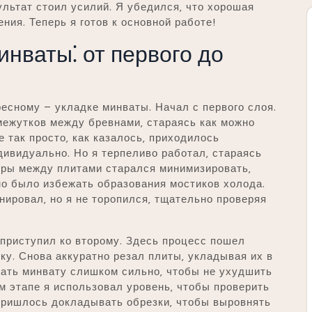
ультат стоил усилий. Я убедился‚ что хорошая
ния. Теперь я готов к основной работе!
инваты⁚ от первого до
ресному – укладке минваты. Начал с первого слоя.
межутков между бревнами‚ стараясь как можно
е так просто‚ как казалось‚ приходилось
дивидуально. Но я терпеливо работал‚ стараясь
оры между плитами старался минимизировать‚
но было избежать образования мостиков холода.
нировал‚ но я не торопился‚ тщательно проверяя
 приступил ко второму. Здесь процесс пошел
уку. Снова аккуратно резал плиты‚ укладывая их в
мать минвату слишком сильно‚ чтобы не ухудшить
м этапе я использовал уровень‚ чтобы проверить
 пришлось докладывать обрезки‚ чтобы выровнять