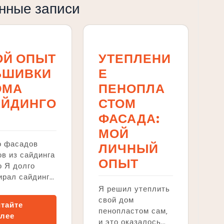
нные записи
ОЙ ОПЫТ
УТЕПЛЕНИ
БШИВКИ
Е
ОМА
ПЕНОПЛА
АЙДИНГО
СТОМ
ФАСАДА:
МОЙ
о фасадов
ЛИЧНЫЙ
в из сайдинга
ОПЫТ
 Я долго
ирал сайдинг…
Я решил утеплить
свой дом
тайте
пенопластом сам‚
лее
и это оказалось…