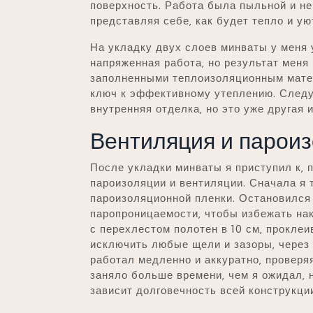
поверхность. Работа была пыльной и не
представляя себе‚ как будет тепло и ую
На укладку двух слоев минваты у меня 
напряженная работа‚ но результат меня
заполненными теплоизоляционным матер
ключ к эффективному утеплению. След
внутренняя отделка‚ но это уже другая 
Вентиляция и парои
После укладки минваты я приступил к‚ 
пароизоляции и вентиляции. Сначала я
пароизоляционной пленки. Остановился
паропроницаемости‚ чтобы избежать нак
с перехлестом полотен в 10 см‚ прокле
исключить любые щели и зазоры‚ через 
работал медленно и аккуратно‚ проверя
заняло больше времени‚ чем я ожидал‚ н
зависит долговечность всей конструкци