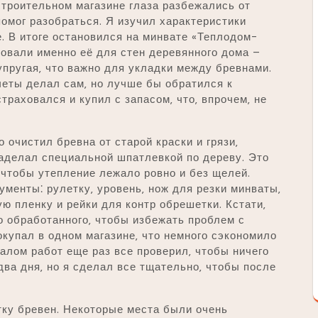
строительном магазине глаза разбежались от
помог разобраться. Я изучил характеристики
е. В итоге остановился на минвате «Теплодом-
товали именно её для стен деревянного дома –
упругая‚ что важно для укладки между бревнами.
четы делал сам‚ но лучше бы обратился к
траховался и купил с запасом‚ что‚ впрочем‚ не
 очистил бревна от старой краски и грязи‚
аделал специальной шпатлевкой по дереву. Это
 чтобы утепление лежало ровно и без щелей.
менты⁚ рулетку‚ уровень‚ нож для резки минваты‚
ю пленку и рейки для контр обрешетки. Кстати‚
шо обработанного‚ чтобы избежать проблем с
окупал в одном магазине‚ что немного сэкономило
чалом работ еще раз все проверил‚ чтобы ничего
два дня‚ но я сделал все тщательно‚ чтобы после
тку бревен. Некоторые места были очень