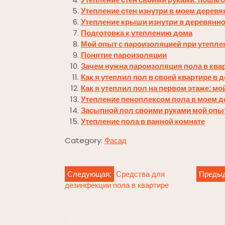
Утепление стен изнутри в моем дерев
Утепление крыши изнутри в деревянн
Подготовка к утеплению дома
Мой опыт с пароизоляцией при утепле
Понятие пароизоляции
Зачем нужна пароизоляция пола в ква
Как я утеплил пол в своей квартире в
Как я утеплил пол на первом этаже: м
Утепление пеноплексом пола в моем 
Засыпной пол своими руками мой опы
Утепление пола в ванной комнате
Category:
Фасад
Навигация
Следующая:
Средства для
Преды
дезинфекции пола в квартире
по
записям