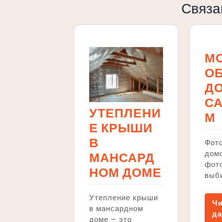
Связа
М
О
Д
С
УТЕПЛЕНИ
М
Е КРЫШИ
В
Фот
домо
МАНСАРД
фото
НОМ ДОМЕ
выб
Утепление крыши
Чи
в мансардном
да
доме – это