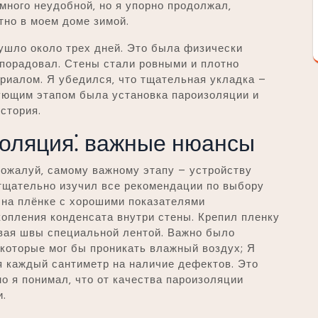
много неудобной‚ но я упорно продолжал‚
тно в моем доме зимой.
ушло около трех дней. Это была физически
 порадовал. Стены стали ровными и плотно
иалом. Я убедился‚ что тщательная укладка –
ующим этапом была установка пароизоляции и
история.
золяция⁚ важные нюансы
пожалуй‚ самому важному этапу – устройству
 тщательно изучил все рекомендации по выбору
 на плёнке с хорошими показателями
опления конденсата внутри стены. Крепил пленку
ивая швы специальной лентой. Важно было
которые мог бы проникать влажный воздух; Я
я каждый сантиметр на наличие дефектов. Это
о я понимал‚ что от качества пароизоляции
и.