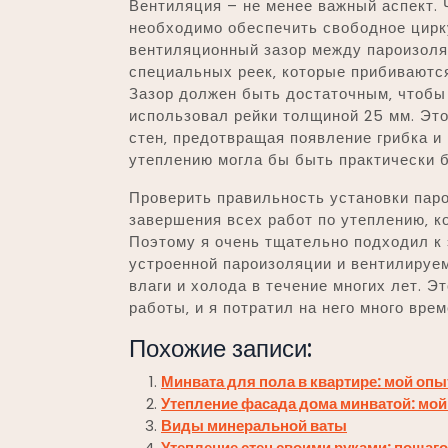
Вентиляция – не менее важный аспект. 
необходимо обеспечить свободное цирку
вентиляционный зазор между пароизоля
специальных реек‚ которые прибиваются
Зазор должен быть достаточным‚ чтобы
использовал рейки толщиной 25 мм. Это
стен‚ предотвращая появление грибка и 
утеплению могла бы быть практически 
Проверить правильность установки пар
завершения всех работ по утеплению‚ к
Поэтому я очень тщательно подходил к 
устроенной пароизоляции и вентилируе
влаги и холода в течение многих лет. 
работы‚ и я потратил на него много врем
Похожие записи:
Минвата для пола в квартире: мой опы
Утепление фасада дома минватой: мой
Виды минеральной ваты
Утепление стен своими руками: пошаг