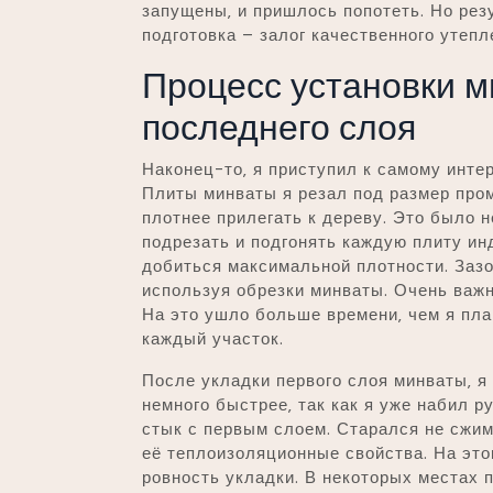
запущены‚ и пришлось попотеть. Но рез
подготовка – залог качественного утепле
Процесс установки м
последнего слоя
Наконец-то‚ я приступил к самому инте
Плиты минваты я резал под размер про
плотнее прилегать к дереву. Это было н
подрезать и подгонять каждую плиту ин
добиться максимальной плотности. Заз
используя обрезки минваты. Очень важ
На это ушло больше времени‚ чем я пла
каждый участок.
После укладки первого слоя минваты‚ я
немного быстрее‚ так как я уже набил р
стык с первым слоем. Старался не сжи
её теплоизоляционные свойства. На это
ровность укладки. В некоторых местах