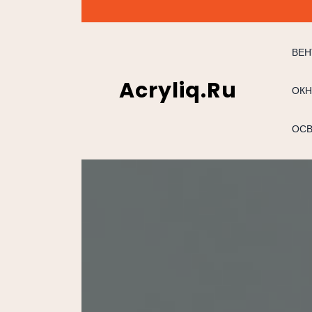
Перейти
к
содержимому
ВЕН
Acryliq.ru
ОКН
ОС