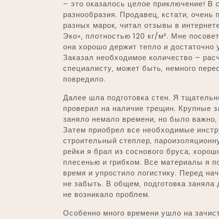
– это оказалось целое приключение! В 
разнообразия. Продавец‚ кстати‚ очень 
разных марок‚ читал отзывы в интернет
Эко»‚ плотностью 120 кг/м³. Мне посове
она хорошо держит тепло и достаточно 
Заказал необходимое количество – рас
специалисту‚ может быть‚ немного перес
повредило.
Далее шла подготовка стен. Я тщательно
проверил на наличие трещин. Крупные з
заняло немало времени‚ но было важно‚
Затем приобрел все необходимые инстру
строительный степлер‚ пароизоляционну
рейки я брал из соснового бруса‚ хоро
плесенью и грибком. Все материалы я п
время и упростило логистику. Перед на
не забыть. В общем‚ подготовка заняла 
не возникало проблем.
Особенно много времени ушло на зачис