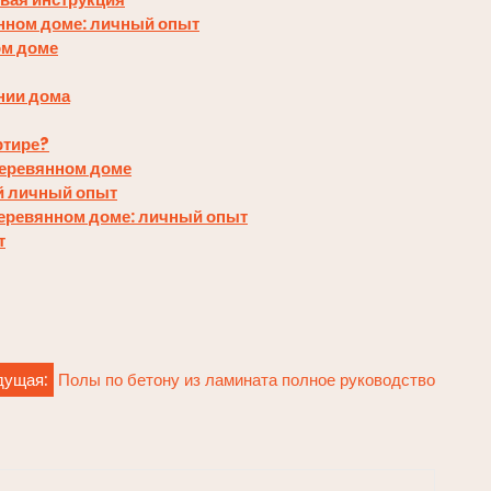
янном доме: личный опыт
ом доме
нии дома
ртире?
 деревянном доме
ой личный опыт
деревянном доме: личный опыт
т
дущая:
Полы по бетону из ламината полное руководство