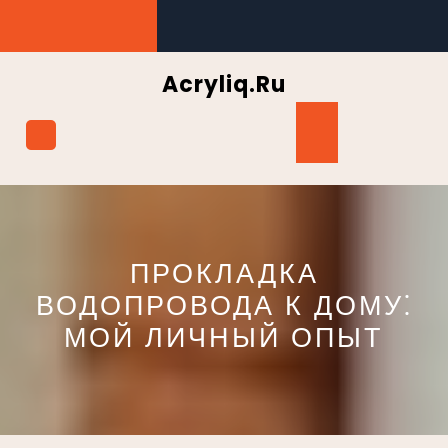
Перейти
к
содержимому
Acryliq.ru
Кнопка
Открыть
ПРОКЛАДКА
ВОДОПРОВОДА К ДОМУ⁚
МОЙ ЛИЧНЫЙ ОПЫТ