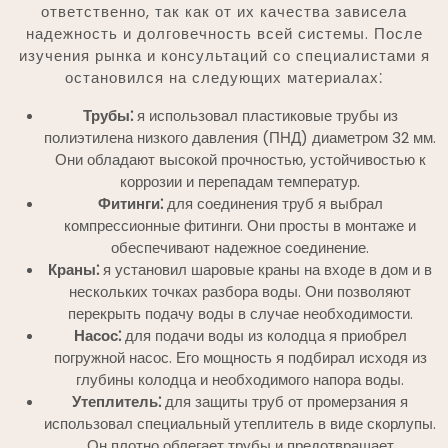
ответственно, так как от их качества зависела
надежность и долговечность всей системы. После
изучения рынка и консультаций со специалистами я
остановился на следующих материалах⁚
Трубы⁚
я использовал пластиковые трубы из
полиэтилена низкого давления (ПНД) диаметром 32 мм.
Они обладают высокой прочностью, устойчивостью к
коррозии и перепадам температур.
Фитинги⁚
для соединения труб я выбрал
компрессионные фитинги. Они просты в монтаже и
обеспечивают надежное соединение.
Краны⁚
я установил шаровые краны на входе в дом и в
нескольких точках разбора воды. Они позволяют
перекрыть подачу воды в случае необходимости.
Насос⁚
для подачи воды из колодца я приобрел
погружной насос. Его мощность я подбирал исходя из
глубины колодца и необходимого напора воды.
Утеплитель⁚
для защиты труб от промерзания я
использовал специальный утеплитель в виде скорлупы.
Он плотно облегает трубы и предотвращает