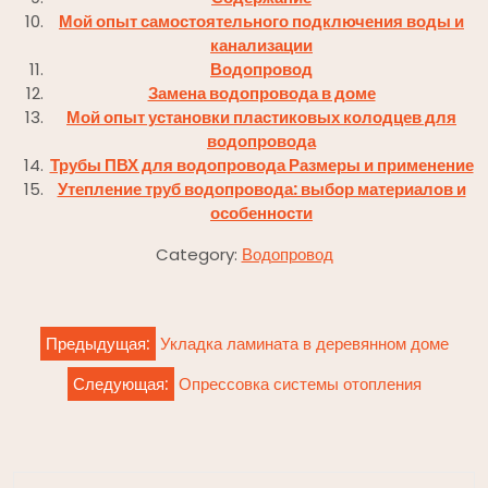
Мой опыт самостоятельного подключения воды и
канализации
Водопровод
Замена водопровода в доме
Мой опыт установки пластиковых колодцев для
водопровода
Трубы ПВХ для водопровода Размеры и применение
Утепление труб водопровода: выбор материалов и
особенности
Category:
Водопровод
Навигация
Предыдущая:
Укладка ламината в деревянном доме
по
Следующая:
Опрессовка системы отопления
записям