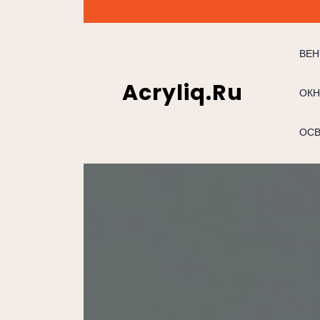
Перейти
к
содержимому
ВЕН
Acryliq.ru
ОКН
ОС