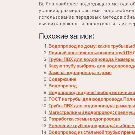
Выбор наиболее подходящего метода об
условий, размера системы водоснабжен
использование передовых методов обна
выявить проколы и предотвратить их се
Похожие записи:
Водопровод по дому: какие трубы вы
Личный опыт использования труб ПН
Трубы ПВХ для водопровода Размеры
Какую трубу выбрать для водопровод
Замена водопровода в доме
Содержание
Водопровод
Водопровод на даче: выбор источника
ГОСТ на трубы для водопровода Полн
Трубы ПВХ для водопровода: размеры
Магистральный водопровод: преимуще
Разработка схемы водопровода
Утепление труб водопровода: выбор м
Водопровод из стальной трубы: преим