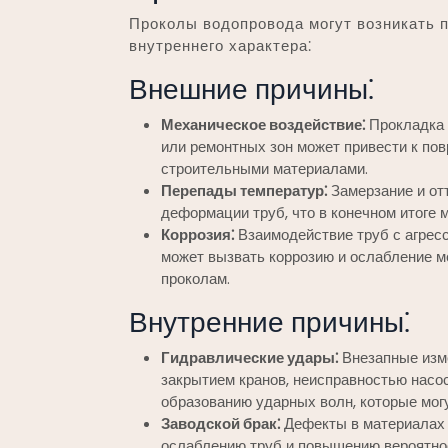
Проколы водопровода могут возникать п
внутреннего характера⁚
Внешние причины⁚
Механическое воздействие⁚
Прокладка 
или ремонтных зон может привести к по
строительными материалами.
Перепады температур⁚
Замерзание и от
деформации труб, что в конечном итоге 
Коррозия⁚
Взаимодействие труб с агрес
может вызвать коррозию и ослабление м
проколам.
Внутренние причины⁚
Гидравлические удары⁚
Внезапные изм
закрытием кранов, неисправностью насос
образованию ударных волн, которые мог
Заводской брак⁚
Дефекты в материалах 
ослаблению труб и повышению вероятнос