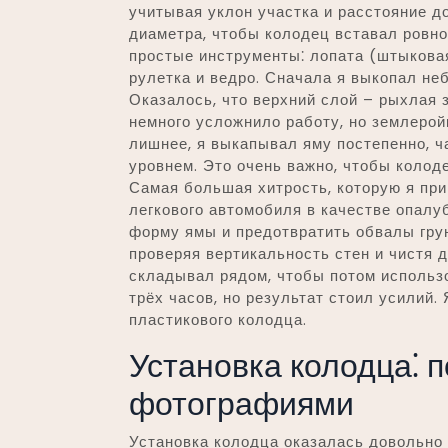
учитывая уклон участка и расстояние д
диаметра, чтобы колодец вставал ровн
простые инструменты⁚ лопата (штыковая
рулетка и ведро. Сначала я выкопал не
Оказалось, что верхний слой – рыхлая 
немного усложнило работу, но землерой
лишнее, я выкапывал яму постепенно, ч
уровнем. Это очень важно, чтобы колод
Самая большая хитрость, которую я при
легкового автомобиля в качестве опалу
форму ямы и предотвратить обвалы грун
проверяя вертикальность стен и чистя д
складывал рядом, чтобы потом использо
трёх часов, но результат стоил усилий
пластикового колодца.
Установка колодца⁚ 
фотографиями
Установка колодца оказалась довольно 