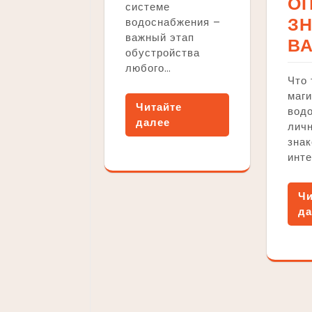
О
системе
З
водоснабжения –
важный этап
В
обустройства
любого…
Что 
маг
Читайте
вод
далее
лич
зна
инт
Чи
да