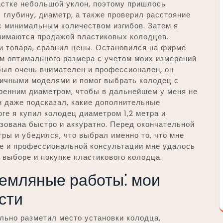
астке небольшой уклон, поэтому пришлось
 глубину, диаметр, а также проверил расстояние
с минимальным количеством изгибов. Затем я
анимаются продажей пластиковых колодцев.
и товара, сравнил цены. Остановился на фирме
ом оптимального размера с учетом моих измерений
был очень внимателен и профессионален, он
ичными моделями и помог выбрать колодец с
ренним диаметром, чтобы в дальнейшем у меня не
н даже подсказал, какие дополнительные
ге я купил колодец диаметром 1,2 метра и
изована быстро и аккуратно. Перед окончательной
тры и убедился, что выбрал именно то, что мне
ке и профессиональной консультации мне удалось
выборе и покупке пластикового колодца.
земляные работы⁚ мои
сти
льно разметил место установки колодца,