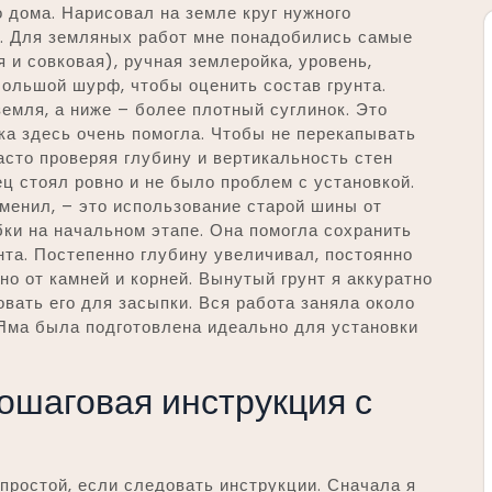
о дома. Нарисовал на земле круг нужного
о. Для земляных работ мне понадобились самые
 и совковая), ручная землеройка, уровень,
большой шурф, чтобы оценить состав грунта.
земля, а ниже – более плотный суглинок. Это
ка здесь очень помогла. Чтобы не перекапывать
асто проверяя глубину и вертикальность стен
ец стоял ровно и не было проблем с установкой.
менил, – это использование старой шины от
бки на начальном этапе. Она помогла сохранить
та. Постепенно глубину увеличивал, постоянно
но от камней и корней. Вынутый грунт я аккуратно
вать его для засыпки. Вся работа заняла около
. Яма была подготовлена идеально для установки
пошаговая инструкция с
простой, если следовать инструкции. Сначала я