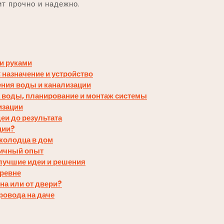
т прочно и надежно.
и руками
назначение и устройство
ния воды и канализации
 воды, планирование и монтаж системы
изации
еи до результата
ции?
колодца в дом
личный опыт
лучшие идеи и решения
еревне
на или от двери?
ровода на даче