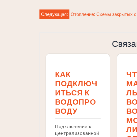
Навигация
Следующая:
Отопление: Схемы закрытых с
по
записям
Связа
КАК
ЧТ
ПОДКЛЮЧ
М
ИТЬСЯ К
Л
ВОДОПРО
В
ВОДУ
В
М
Подключение к
Л
централизованной