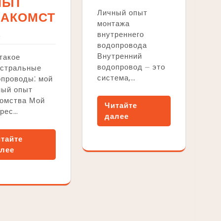
ПЫТ
Личный опыт
НАКОМСТ
монтажа
А
внутреннего
водопровода
Внутренний
такое
водопровод ⏤ это
истральные
система,…
опроводы⁚ мой
ный опыт
комства Мой
Читайте
ерес…
далее
тайте
лее