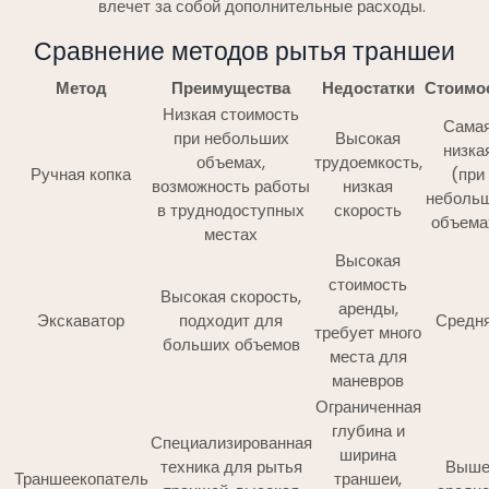
влечет за собой дополнительные расходы.
Сравнение методов рытья траншеи
Метод
Преимущества
Недостатки
Стоимо
Низкая стоимость
Сама
при небольших
Высокая
низка
объемах,
трудоемкость,
Ручная копка
(при
возможность работы
низкая
неболь
в труднодоступных
скорость
объема
местах
Высокая
стоимость
Высокая скорость,
аренды,
Экскаватор
подходит для
Средн
требует много
больших объемов
места для
маневров
Ограниченная
глубина и
Специализированная
ширина
техника для рытья
Выш
Траншеекопатель
траншеи,