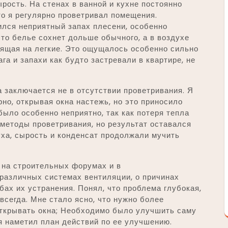
рость. На стенах в ванной и кухне постоянно
то я регулярно проветривал помещения.
ился неприятный запах плесени, особенно
что белье сохнет дольше обычного, а в воздухе
вящая на легкие. Это ощущалось особенно сильно
га и запахи как будто застревали в квартире, не
 заключается не в отсутствии проветривания. Я
но, открывая окна настежь, но это приносило
было особенно неприятно, так как потеря тепла
методы проветривания, но результат оставался
ха, сырость и конденсат продолжали мучить
 на строительных форумах и в
различных системах вентиляции, о причинах
бах их устранения. Понял, что проблема глубокая,
всегда. Мне стало ясно, что нужно более
открывать окна; Необходимо было улучшить саму
 я наметил план действий по ее улучшению.