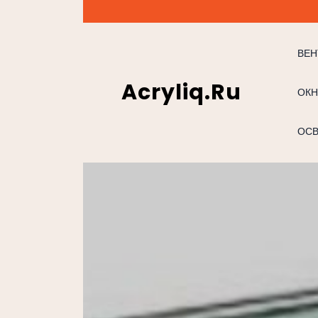
Перейти
к
содержимому
ВЕН
Acryliq.ru
ОКН
ОС