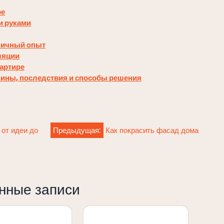
ре
и руками
 личный опыт
ляции
вартире
ичины, последствия и способы решения
 от идеи до
Предыдущая:
Как покрасить фасад дома
нные записи