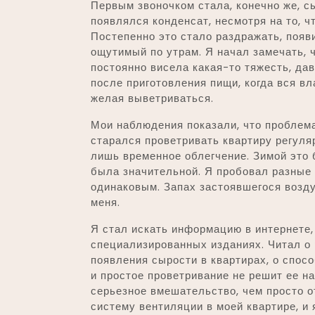
Первым звоночком стала, конечно же, сы
появлялся конденсат, несмотря на то, ч
Постепенно это стало раздражать, появ
ощутимый по утрам. Я начал замечать, 
постоянно висела какая-то тяжесть, да
после приготовления пищи, когда вся вла
желая выветриваться.
Мои наблюдения показали, что проблема
старался проветривать квартиру регуляр
лишь временное облегчение. Зимой это 
была значительной. Я пробовал разные 
одинаковым. Запах застоявшегося возду
меня.
Я стал искать информацию в интернете,
специализированных изданиях. Читал о 
появления сырости в квартирах, о спосо
и простое проветривание не решит ее на
серьезное вмешательство, чем просто 
систему вентиляции в моей квартире, и