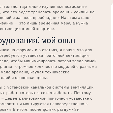
тоятельно, тщательно изучив все возможные
 что это будет требовать времени и усилий, но
ений и запахов преобладало. На этом этапе я
ривание — это лишь временная мера, а нужна
ентиляции в моей квартире.
рудования⁚ мой опыт
ною на форумах и в статьях, я понял, что для
отребуется установка приточной вентиляции.
епла, чтобы минимизировать потери тепла зимой.
длагает огромное количество моделей с разными
емало времени, изучая технические
телей и сравнивая цены.
ы с установкой канальной системы вентиляции,
ых работ, которых я хотел избежать. Поэтому
 – децентрализованной приточной установке с
компактны и монтируются непосредственно в
овки. В итоге, после долгих раздумий и