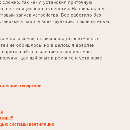
к сложно, так как я установил приточную
го вентиляционного отверстия; На финальном
стовый запуск устройства. Все работало без
тановки и работе всех функций, я окончательно
коло пяти часов, включая подготовительные
тей не обойшлось, но в целом, я доволен
ка приточной вентиляции позволила мне
 получил ценный опыт в ремонте и установке
тиляции в квартире
ии
ртире?
ощью системы вентиляции