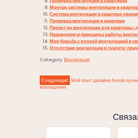
Проверка вентиляции в квартирах
Монтаж системы вентиляции в кварти
Система вентиляции в квартире своим
Проверка вентиляции в квартире
Проект по вентиляции для квартиры:
Назначение и принципы работы венти
Моя борьба с плохой вентиляцией в к
Отсутствие вентиляции в туалете: пр
Category:
Вентиляция
Навигация
Следующая:
Мой опыт дизайна белой кухни
воплощения
по
записям
Связа