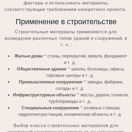
факторы и использовать материалы,
соответствующие требованиям конкретного проекта․
Применение в строительстве
Строительные материалы применяются для
возведения различных типов зданий и сооружений, в
т․ч․⁚
Жилые дома
⎻ стены, перекрытия, кровля, фундамент
и т․д․
Общественные здания
⎻ школы, больницы, офисы,
торговые центры и т․д․
Промышленные сооружения
⎻ заводы, фабрики,
склады и т․д․
Инфраструктурные объекты
⎻ мосты, дороги, тоннели,
трубопроводы и т․д․
Специальные сооружения
⎻ атомные станции,
гидроэлектростанции, космические объекты и т․д․
Выбор класса строительных материалов для
конкретной конструкции зависит от ее назначения,