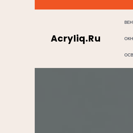
Перейти
к
содержимому
ВЕН
Acryliq.ru
ОКН
ОС