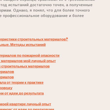
етод испытаний достаточно точен, а полученные
мам. Однако, я понял, что для более точного
е профессиональное оборудование и более
теристики строительных материалов?
ьные. Методы испытаний
териалов по пожарной опасности
х материалов мой личный опыт
и строительных материалов
ериалов
ериалов
ла от теории к практике
проводу
и от идеи до результата
 моей квартире личный опыт
мином: от идеи до реализации