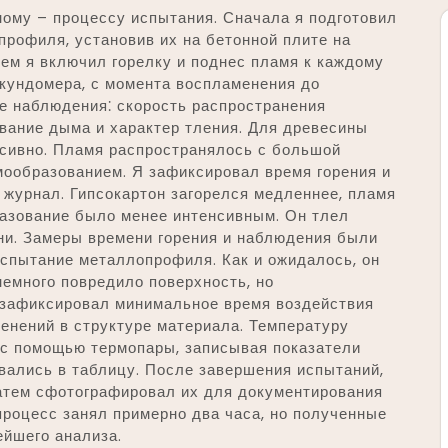
ному – процессу испытания. Сначала я подготовил
профиля, установив их на бетонной плите на
тем я включил горелку и поднес пламя к каждому
екундомера, с момента воспламенения до
е наблюдения⁚ скорость распространения
ование дыма и характер тления. Для древесины
нсивно. Пламя распространялось с большой
ообразованием. Я зафиксировал время горения и
журнал. Гипсокартон загорелся медленнее, пламя
азование было менее интенсивным. Он тлел
ни. Замеры времени горения и наблюдения были
спытание металлопрофиля. Как и ожидалось, он
немного повредило поверхность, но
Я зафиксировал минимальное время воздействия
енений в структуре материала. Температуру
 с помощью термопары, записывая показатели
вались в таблицу. После завершения испытаний,
затем сфотографировал их для документирования
процесс занял примерно два часа, но полученные
йшего анализа.