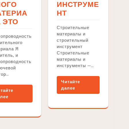
НОГО
ИНСТРУМЕ
АТЕРИА
НТ
 ЭТО
Строительные
материалы и
лопроводность
строительный
ительного
инструмент
ериала Я
Строительные
итель, и
материалы и
лопроводность
инструменты ─…
лючевой
тор…
Читайте
далее
тайте
лее