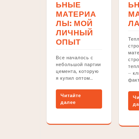
ЬНЫЕ
Ь
МАТЕРИА
М
ЛЫ: МОЙ
ЛА
ЛИЧНЫЙ
Теп
ОПЫТ
стро
мат
Все началось с
стро
небольшой партии
теп
цемента, которую
⏤ к
я купил оптом…
фак
Читайте
Чи
далее
да