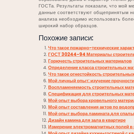
ГОСТа. Результаты показали, что мой м
данные соответствуют общепринятым нор
анализа необходимо использовать боле
широкий набор образцов.
Похожие записи:
Что такое пожарно-технические харак
ГОСТ 30244-94 Материалы строител
Горючесть строительных материалов
Определение класса строительных ма
Что такое огнестойкость строительны
Мой личный опыт: изучение прочност
Воспламеняемость строительных мат
Спецификация для строительных мат
Мой опыт выбора кровельного материа
Мой опыт составления актов по водо
Мой опыт выбора ламината для спальн
Дизайн камина для зала в квартире
Измерение электромагнитных полей в
Мой опыт дизайна кухни-гостиной с ка