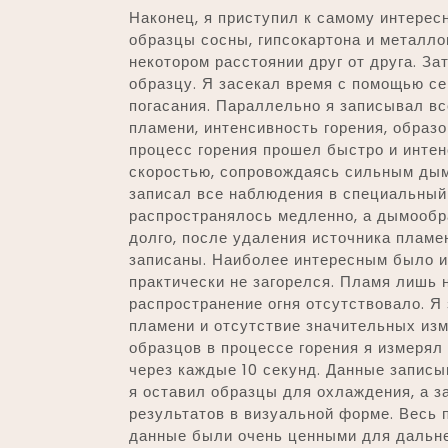
Наконец, я приступил к самому интерес
образцы сосны, гипсокартона и металло
некотором расстоянии друг от друга. За
образцу. Я засекал время с помощью с
погасания. Параллельно я записывал вс
пламени, интенсивность горения, образ
процесс горения прошел быстро и инте
скоростью, сопровождаясь сильным дым
записал все наблюдения в специальный 
распространялось медленно, а дымообр
долго, после удаления источника пламе
записаны. Наиболее интересным было и
практически не загорелся. Пламя лишь 
распространение огня отсутствовало. 
пламени и отсутствие значительных изм
образцов в процессе горения я измерял
через каждые 10 секунд. Данные записы
я оставил образцы для охлаждения, а 
результатов в визуальной форме. Весь 
данные были очень ценными для дальне