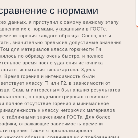
 сравнение с нормами
ех данных, я приступил к самому важному этапу
авнению их с нормами, указанными в ГОСТе.
емени горения каждого образца. Сосна, как и
таты, значительно превысив допустимые значения
Том для материалов класса горючести Г4.
нялось по образцу очень быстро, и полное
ительное время после удаления источника
ультаты испытания гипсокартона. Здесь
. Время горения и интенсивность были
ветствует классу Г1 или Г2, в зависимости от
азца. Самым интересным был анализ результатов
полагалось, он продемонстрировал отличные
ки полное отсутствие горения и минимальное
принадлежность к классу негорючих материалов
е с табличными значениями ГОСТа. Для более
графики, отражающие зависимость времени
сти горения. Также я проанализировал
я каждого образца, сравнивая их с требованиями