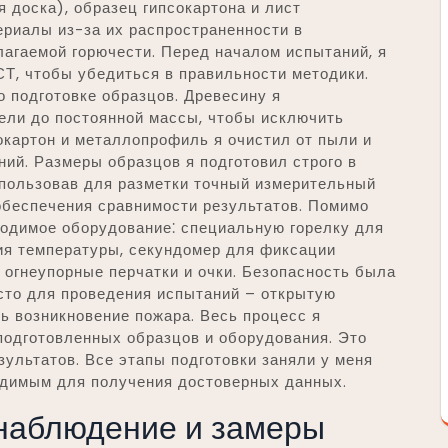
 доска), образец гипсокартона и лист
ериалы из-за их распространенности в
лагаемой горючести. Перед началом испытаний, я
Т, чтобы убедиться в правильности методики.
 подготовке образцов. Древесину я
ели до постоянной массы, чтобы исключить
окартон и металлопрофиль я очистил от пыли и
ний. Размеры образцов я подготовил строго в
спользовав для разметки точный измерительный
обеспечения сравнимости результатов. Помимо
ходимое оборудование⁚ специальную горелку для
ия температуры, секундомер для фиксации
 огнеупорные перчатки и очки. Безопасность была
сто для проведения испытаний – открытую
ь возникновение пожара. Весь процесс я
подготовленных образцов и оборудования. Это
ультатов. Все этапы подготовки заняли у меня
ходимым для получения достоверных данных.
 наблюдение и замеры