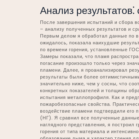
Анализ результатов⁚
После завершения испытаний и сбора вс
– анализу полученных результатов и ср
Первым делом я обработал данные по вр
ожидалось, показала наихудшие резуль
по времени горения, установленные ГОС
Замеры показали, что пламя распростра
погасание произошло только через знач
пламени. Далее, я проанализировал рез
результаты были более оптимистичными
значительно ниже, чем у сосны, что соот
конкретных показателей и толщины обр
испытания металлопрофиля. Как и пред
пожаробезопасные свойства. Практичес
воздействие пламени подтвердили его 
(НГ). Я сравнил все полученные данны
наглядного представления, я построил 
горения от типа материала и интенсивно
образование дыма и характер тления дл