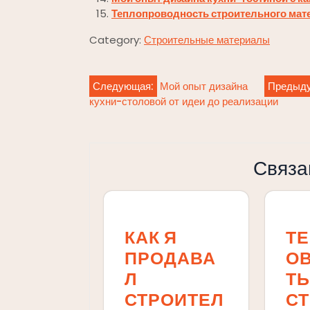
Теплопроводность строительного мат
Category:
Строительные материалы
Навигация
Следующая:
Мой опыт дизайна
Предыд
кухни-столовой от идеи до реализации
по
записям
Связа
КАК Я
Т
ПРОДАВА
О
Л
ТЬ
СТРОИТЕЛ
С