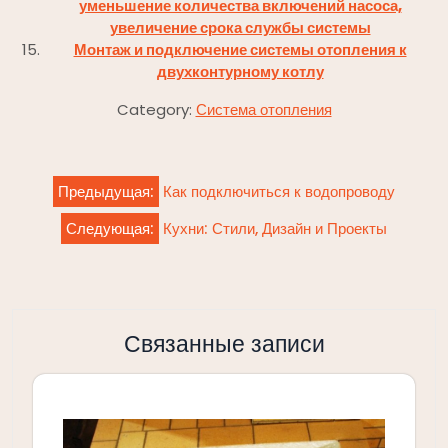
уменьшение количества включений насоса,
увеличение срока службы системы
Монтаж и подключение системы отопления к
двухконтурному котлу
Category:
Система отопления
Навигация
Предыдущая:
Как подключиться к водопроводу
по
Следующая:
Кухни: Стили, Дизайн и Проекты
записям
Связанные записи