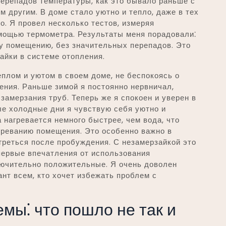
перепадов температуры, как это бывало раньше с
 другим. В доме стало уютно и тепло, даже в тех
о. Я провел несколько тестов, измеряя
омощью термометра. Результаты меня порадовали⁚
у помещению, без значительных перепадов. Это
айки в системе отопления.
еплом и уютом в своем доме, не беспокоясь о
ения. Раньше зимой я постоянно нервничал,
замерзания труб. Теперь же я спокоен и уверен в
ые холодные дни я чувствую себя уютно и
 нагревается немного быстрее, чем вода, что
греванию помещения. Это особенно важно в
огреться после пробуждения. С незамерзайкой это
первые впечатления от использования
лючительно положительные. Я очень доволен
нт всем, кто хочет избежать проблем с
ы⁚ что пошло не так и