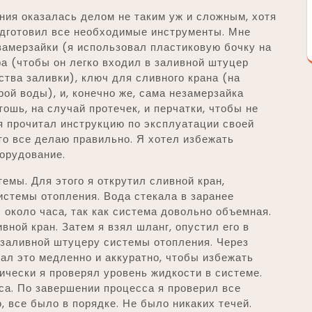
ния оказалась делом не таким уж и сложным, хотя
одготовил все необходимые инструменты. Мне
замерзайки (я использовал пластиковую бочку на
а (чтобы он легко входил в заливной штуцер
ства заливки), ключ для сливного крана (на
рой воды), и, конечно же, сама незамерзайка
ошь, на случай протечек, и перчатки, чтобы не
я прочитал инструкцию по эксплуатации своей
то все делаю правильно. Я хотел избежать
орудование.
емы. Для этого я открутил сливной кран,
стемы отопления. Вода стекала в заранее
 около часа, так как система довольно объемная.
вной кран. Затем я взял шланг, опустил его в
 заливной штуцеру системы отопления. Через
лал это медленно и аккуратно, чтобы избежать
чески я проверял уровень жидкости в системе.
са. По завершении процесса я проверил все
, все было в порядке. Не было никаких течей.