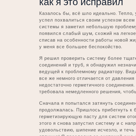
как я это исправил
Казалось бы, всё шло идеально. Тепло, 
успел похвалиться своим успехом всем 
системы я заметил небольшую проблему
появился слабый шум, схожий на легкое
списав на особенности работы новой ж
у меня все большее беспокойство.
Я решил проверить систему более тщат
соединений и труб, я обнаружил незначи
ведущей к проблемному радиатору. Види
все же немного отличается от давления 
недостаточно герметичного соединения.
требовала немедленного решения, чтоб
Сначала я попытался затянуть соединен
продолжалась. Пришлось прибегнуть к 
герметизирующую пасту для систем отоп
этого я снова запустил систему и с на
удовольствию, шипение исчезло, и течь