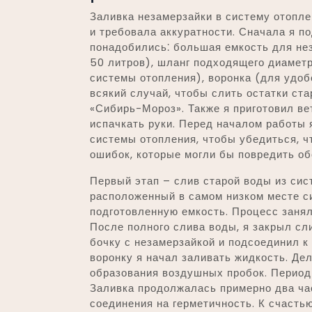
Заливка незамерзайки в систему отопле
и требовала аккуратности. Сначала я п
понадобились⁚ большая емкость для не
50 литров), шланг подходящего диаметр
системы отопления), воронка (для удоб
всякий случай, чтобы слить остатки ста
«Сибирь-Мороз». Также я приготовил вет
испачкать руки. Перед началом работы 
системы отопления, чтобы убедиться, ч
ошибок, которые могли бы повредить об
Первый этап – слив старой воды из сист
расположенный в самом низком месте си
подготовленную емкость. Процесс занял
После полного слива воды, я закрыл сли
бочку с незамерзайкой и подсоединил к
воронку я начал заливать жидкость. Де
образования воздушных пробок. Периоди
Заливка продолжалась примерно два ча
соединения на герметичность. К счастью