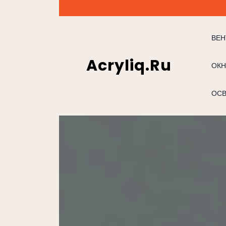
Перейти
к
содержимому
ВЕН
Acryliq.ru
ОКН
ОС