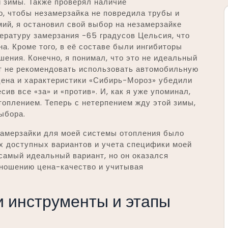
 зимы. Также проверял наличие
, чтобы незамерзайка не повредила трубы и
мий, я остановил свой выбор на незамерзайке
ературу замерзания -65 градусов Цельсия, что
а. Кроме того, в её составе были ингибиторы
ения. Конечно, я понимал, что это не идеальный
ут не рекомендовать использовать автомобильную
цена и характеристики «Сибирь-Мороз» убедили
ив все «за» и «против». И, как я уже упоминал,
оплением. Теперь с нетерпением жду этой зимы,
ыбора.
замерзайки для моей системы отопления было
х доступных вариантов и учета специфики моей
 самый идеальный вариант, но он оказался
ношению цена-качество и учитывая
и инструменты и этапы