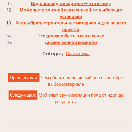
Водопровод в квартире — что к чему
Мой опыт с элитной сантехникой: от выбора до
установки
Как выбрать строительные материалы для вашего
проекта
Что должно быть в сантехнике
Дизайн ванной комнаты
Category:
Сантехника
Навигация
Предыдущая:
Чем обшить деревянный пол в квартире:
по
выбор материала
записям
Следующая:
Мой опыт звукоизоляции пола от идеи до
результата