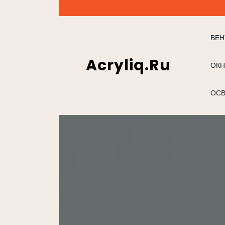
Перейти
к
содержимому
ВЕН
Acryliq.ru
ОКН
ОС