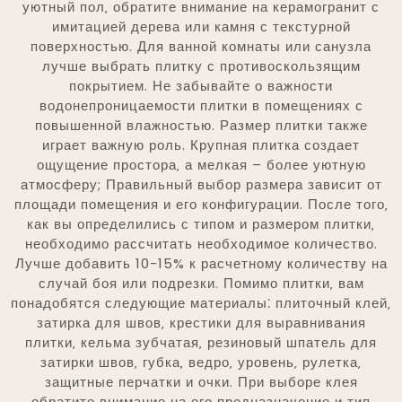
уютный пол‚ обратите внимание на керамогранит с
имитацией дерева или камня с текстурной
поверхностью. Для ванной комнаты или санузла
лучше выбрать плитку с противоскользящим
покрытием. Не забывайте о важности
водонепроницаемости плитки в помещениях с
повышенной влажностью. Размер плитки также
играет важную роль. Крупная плитка создает
ощущение простора‚ а мелкая – более уютную
атмосферу; Правильный выбор размера зависит от
площади помещения и его конфигурации. После того‚
как вы определились с типом и размером плитки‚
необходимо рассчитать необходимое количество.
Лучше добавить 10-15% к расчетному количеству на
случай боя или подрезки. Помимо плитки‚ вам
понадобятся следующие материалы⁚ плиточный клей‚
затирка для швов‚ крестики для выравнивания
плитки‚ кельма зубчатая‚ резиновый шпатель для
затирки швов‚ губка‚ ведро‚ уровень‚ рулетка‚
защитные перчатки и очки. При выборе клея
обратите внимание на его предназначение и тип