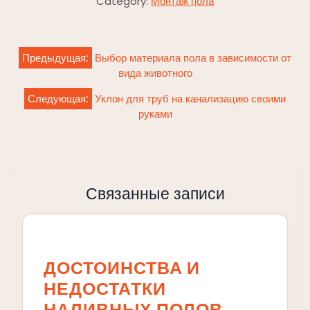
Category:
Монтаж пола
Навигация
Предыдущая:
Выбор материала пола в зависимости от
по
вида животного
записям
Следующая:
Уклон для труб на канализацию своими
руками
Связанные записи
ДОСТОИНСТВА И
НЕДОСТАТКИ
НАЛИВНЫХ ПОЛОВ