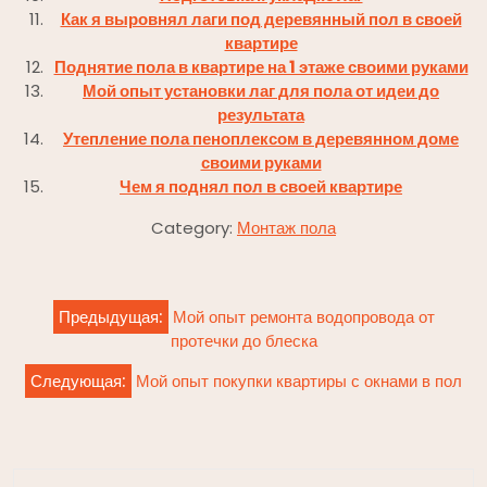
Как я выровнял лаги под деревянный пол в своей
квартире
Поднятие пола в квартире на 1 этаже своими руками
Мой опыт установки лаг для пола от идеи до
результата
Утепление пола пеноплексом в деревянном доме
своими руками
Чем я поднял пол в своей квартире
Category:
Монтаж пола
Навигация
Предыдущая:
Мой опыт ремонта водопровода от
по
протечки до блеска
записям
Следующая:
Мой опыт покупки квартиры с окнами в пол