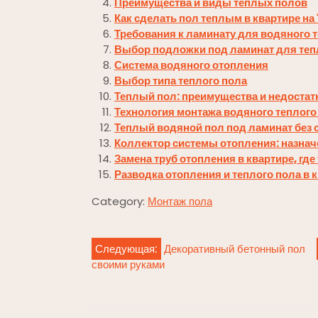
Преимущества и виды теплых полов
Как сделать пол теплым в квартире на 
Требования к ламинату для водяного 
Выбор подложки под ламинат для теп
Система водяного отопления
Выбор типа теплого пола
Теплый пол: преимущества и недостат
Технология монтажа водяного теплого 
Теплый водяной пол под ламинат без 
Коллектор системы отопления: назнач
Замена труб отопления в квартире, гд
Разводка отопления и теплого пола в 
Category:
Монтаж пола
Навигация
Следующая:
Декоративный бетонный пол
своими руками
по
записям