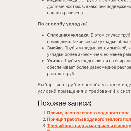
долговечностью. Однако они подвержены
полах ограничено.
По способу укладки⁚
Сплошная укладка.
В этом случае тру
помещения. Такой способ укладки обесп
Змейка.
Трубы укладываются змейкой, че
укладки более экономичен, но менее рав
Улитка.
Трубы укладываются по спирали,
обеспечивает более равномерное распре
расхода труб.
Выбор типа труб и способа укладки вод
условий помещения и требований к сист
Похожие записи:
Преимущества теплого водяного пола 
Принцип работы водяного теплого по
Теплый пол: виды, материалы и инст