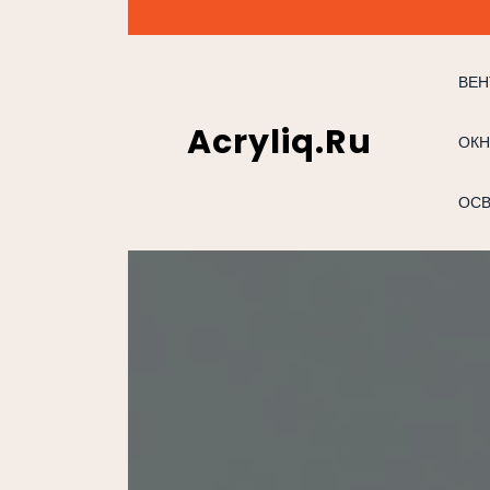
Перейти
к
содержимому
ВЕН
Acryliq.ru
ОКН
ОС