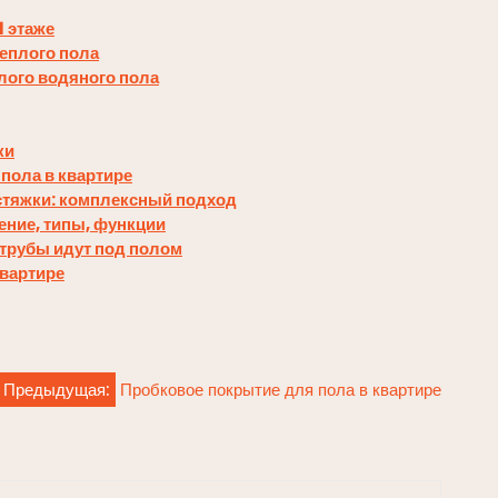
1 этаже
теплого пола
лого водяного пола
ки
пола в квартире
стяжки: комплексный подход
ение, типы, функции
е трубы идут под полом
квартире
Предыдущая:
Пробковое покрытие для пола в квартире