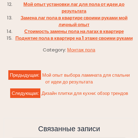
Мой опыт установки лаг для пола от идеи до
результата
Замена лаг пола в квартире своими руками мой
личный опыт
Стоимость замены пола на лагах в квартире
Поднятие пола в квартире на 1 этаже своими руками
Category:
Монтаж пола
Навигация
Предыдущая:
Мой опыт выбора ламината для спальни
по
от идеи до результата
записям
Следующая:
Дизайн плитки для кухни: обзор трендов
Связанные записи