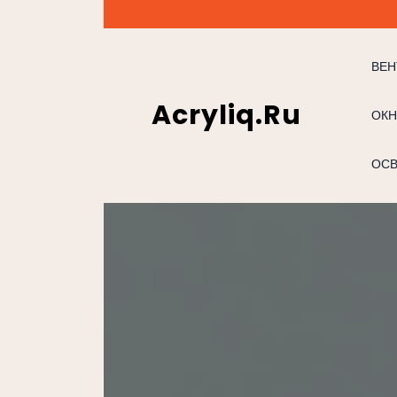
Перейти
к
содержимому
ВЕН
Acryliq.ru
ОКН
ОС