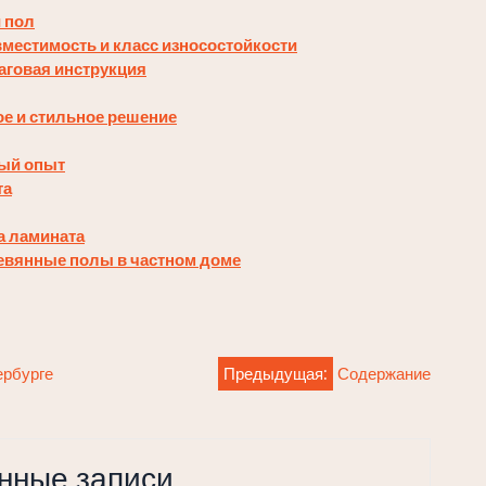
 пол
вместимость и класс износостойкости
аговая инструкция
ое и стильное решение
ный опыт
та
а ламината
ревянные полы в частном доме
ербурге
Предыдущая:
Содержание
нные записи