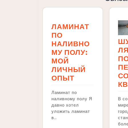
ЛАМИНАТ
ПО
Ш
НАЛИВНО
Л
МУ ПОЛУ:
П
МОЙ
П
ЛИЧНЫЙ
СО
ОПЫТ
К
Ламинат по
наливному полу Я
В с
давно хотел
мире
уложить ламинат
гор
в…
стан
бол