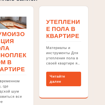
УТЕПЛЕНИ
Е ПОЛА В
УМОИЗО
КВАРТИРЕ
ЯЦИЯ
ОЛА
Материалы и
инструменты Для
ЕНОПЛЕК
утепления пола в
М В
своей квартире я…
ВАРТИРЕ
Читайте
овременном
далее
, где
одской шум
овиться все
ее