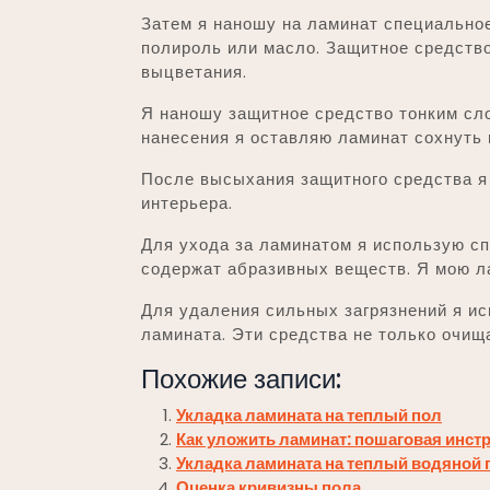
Затем я наношу на ламинат специальное
полироль или масло. Защитное средство
выцветания.
Я наношу защитное средство тонким сло
нанесения я оставляю ламинат сохнуть н
После высыхания защитного средства я
интерьера.
Для ухода за ламинатом я использую с
содержат абразивных веществ. Я мою ла
Для удаления сильных загрязнений я и
ламината. Эти средства не только очищ
Похожие записи:
Укладка ламината на теплый пол
Как уложить ламинат: пошаговая инст
Укладка ламината на теплый водяной 
Оценка кривизны пола