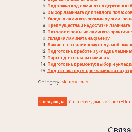
Подложка под ламинат на деревянный
Выбор ламината для теплого пола: со
Укладка ламината своими руками: пош
Преимущества и недостатки ламината
Потолок и полы из ламината практичн
Укладка ламината на фанеру
Ламинат по наливному полу: мой лич
Подготовка к работе и укладка ламина
Паркет для пола из ламината
Подготовка к ремонту: выбор и укладк
Подготовка к укладке ламината на де
Category:
Монтаж пола
Навигация
Следующая:
Утепление домов в Санкт-Пет
по
записям
Связа