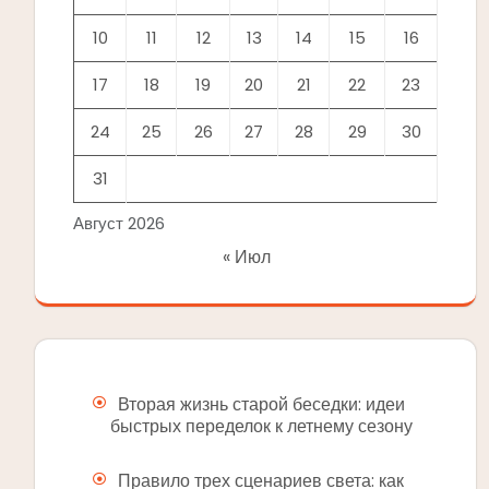
10
11
12
13
14
15
16
17
18
19
20
21
22
23
24
25
26
27
28
29
30
31
Август 2026
« Июл
Вторая жизнь старой беседки: идеи
быстрых переделок к летнему сезону
Правило трех сценариев света: как