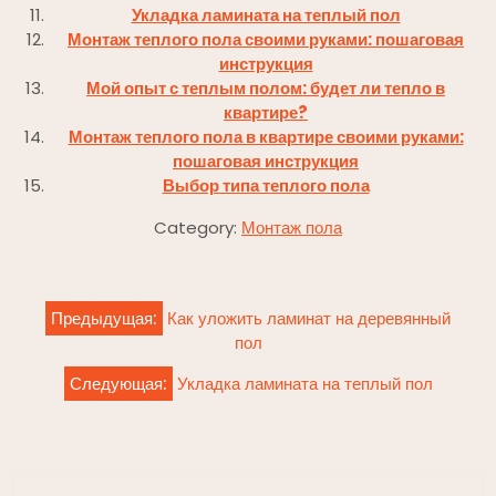
Укладка ламината на теплый пол
Монтаж теплого пола своими руками: пошаговая
инструкция
Мой опыт с теплым полом: будет ли тепло в
квартире?
Монтаж теплого пола в квартире своими руками:
пошаговая инструкция
Выбор типа теплого пола
Category:
Монтаж пола
Навигация
Предыдущая:
Как уложить ламинат на деревянный
по
пол
записям
Следующая:
Укладка ламината на теплый пол