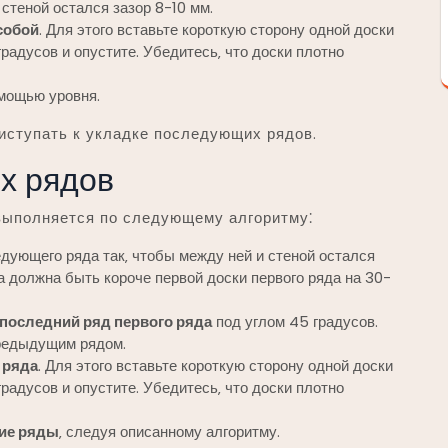
стеной остался зазор 8-10 мм.
собой
. Для этого вставьте короткую сторону одной доски
радусов и опустите. Убедитесь‚ что доски плотно
мощью уровня.
иступать к укладке последующих рядов.
х рядов
выполняется по следующему алгоритму⁚
дующего ряда так‚ чтобы между ней и стеной остался
да должна быть короче первой доски первого ряда на 30-
 последний ряд первого ряда
под углом 45 градусов.
предыдущим рядом.
 ряда
. Для этого вставьте короткую сторону одной доски
радусов и опустите. Убедитесь‚ что доски плотно
ие ряды
‚ следуя описанному алгоритму.