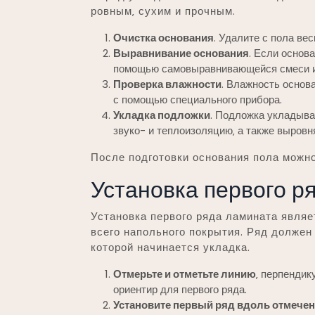
ровным‚ сухим и прочным.
Очистка основания
. Удалите с пола вес
Выравнивание основания
. Если основ
помощью самовыравнивающейся смеси 
Проверка влажности
. Влажность основ
с помощью специального прибора.
Укладка подложки
. Подложка укладыва
звуко- и теплоизоляцию‚ а также выровн
После подготовки основания пола можно
Установка первого р
Установка первого ряда ламината являе
всего напольного покрытия. Ряд должен
которой начинается укладка.
Отмерьте и отметьте линию
‚ перпендик
ориентир для первого ряда.
Установите первый ряд вдоль отмече