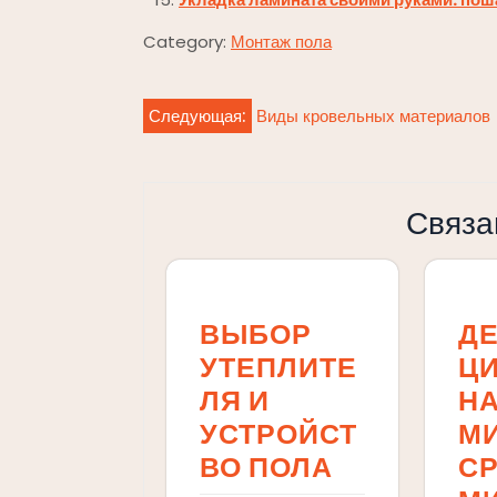
Category:
Монтаж пола
Навигация
Следующая:
Виды кровельных материалов
по
записям
Связа
ВЫБОР
Д
УТЕПЛИТЕ
ЦИ
ЛЯ И
Н
УСТРОЙСТ
М
ВО ПОЛА
С