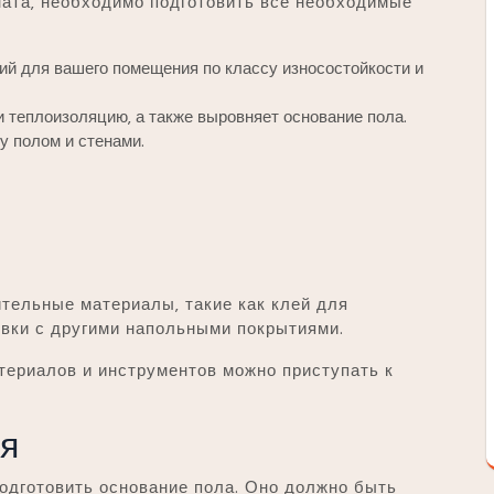
ната‚ необходимо подготовить все необходимые
ий для вашего помещения по классу износостойкости и
и теплоизоляцию‚ а также выровняет основание пола.
у полом и стенами.
ительные материалы‚ такие как клей для
овки с другими напольными покрытиями.
териалов и инструментов можно приступать к
ия
одготовить основание пола. Оно должно быть