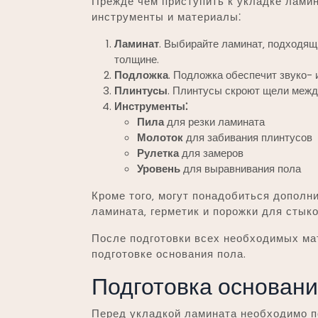
Прежде чем приступить к укладке лами
инструменты и материалы⁚
Ламинат
. Выбирайте ламинат‚ подходящ
толщине.
Подложка
. Подложка обеспечит звуко- 
Плинтусы
. Плинтусы скроют щели межд
Инструменты⁚
Пила
для резки ламината
Молоток
для забивания плинтусов
Рулетка
для замеров
Уровень
для выравнивания пола
Кроме того‚ могут понадобиться дополн
ламината‚ герметик и порожки для стык
После подготовки всех необходимых ма
подготовке основания пола.
Подготовка основан
Перед укладкой ламината необходимо п