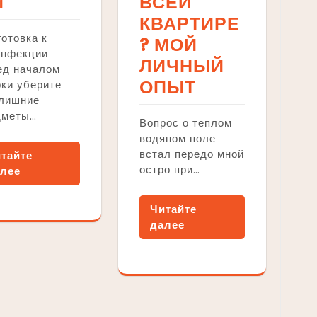
И
ВСЕЙ
КВАРТИРЕ
отовка к
? МОЙ
инфекции
ЛИЧНЫЙ
ед началом
ОПЫТ
ки уберите
 лишние
дметы…
Вопрос о теплом
водяном поле
встал передо мной
тайте
остро при…
лее
Читайте
далее