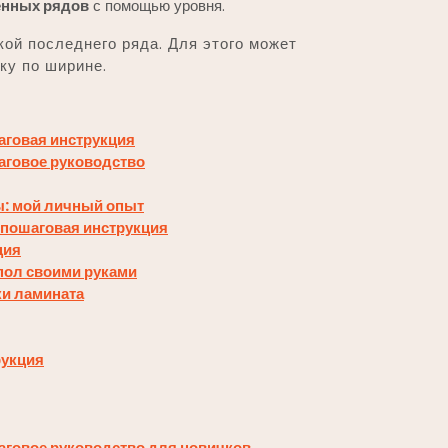
енных рядов
с помощью уровня.
ой последнего ряда. Для этого может
ку по ширине.
аговая инструкция
аговое руководство
ы: мой личный опыт
 пошаговая инструкция
ция
пол своими руками
ки ламината
рукция
аговое руководство для новичков