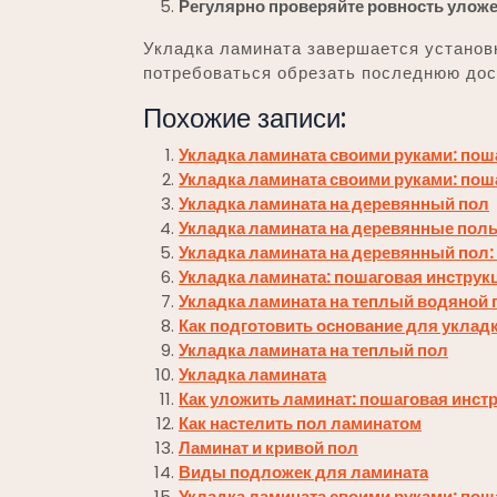
Регулярно проверяйте ровность улож
Укладка ламината завершается установк
потребоваться обрезать последнюю дос
Похожие записи:
Укладка ламината своими руками: пош
Укладка ламината своими руками: пош
Укладка ламината на деревянный пол
Укладка ламината на деревянные пол
Укладка ламината на деревянный пол:
Укладка ламината: пошаговая инструк
Укладка ламината на теплый водяной 
Как подготовить основание для уклад
Укладка ламината на теплый пол
Укладка ламината
Как уложить ламинат: пошаговая инст
Как настелить пол ламинатом
Ламинат и кривой пол
Виды подложек для ламината
Укладка ламината своими руками: пош