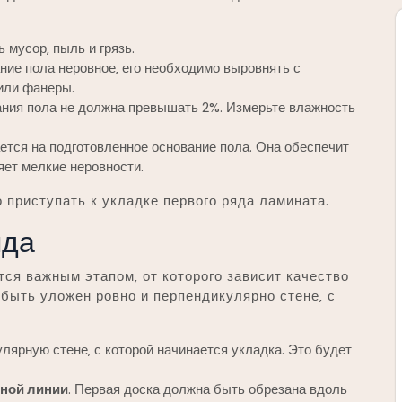
ь мусор‚ пыль и грязь.
ание пола неровное‚ его необходимо выровнять с
или фанеры.
ания пола не должна превышать 2%. Измерьте влажность
ется на подготовленное основание пола. Она обеспечит
яет мелкие неровности.
 приступать к укладке первого ряда ламината.
яда
тся важным этапом‚ от которого зависит качество
 быть уложен ровно и перпендикулярно стене‚ с
улярную стене‚ с которой начинается укладка. Это будет
нной линии
. Первая доска должна быть обрезана вдоль