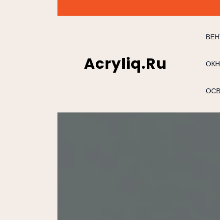
Перейти
к
содержимому
ВЕН
Acryliq.ru
ОКН
ОС