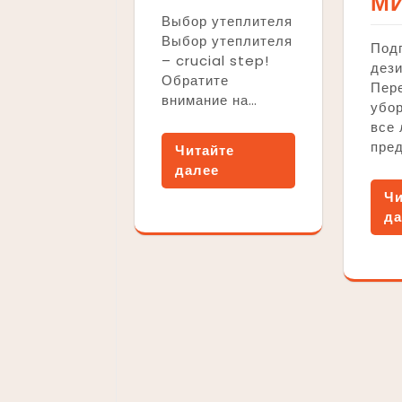
М
Выбор утеплителя
Выбор утеплителя
Подг
– crucial step!
дез
Обратите
Пер
внимание на…
убор
все
пре
Читайте
далее
Чи
да