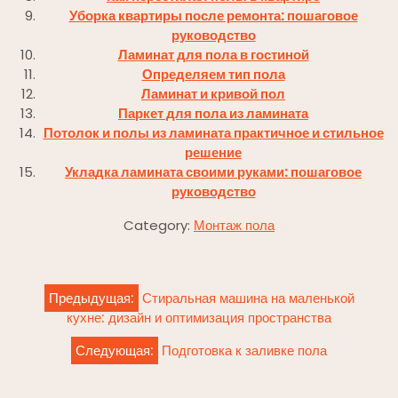
Уборка квартиры после ремонта: пошаговое
руководство
Ламинат для пола в гостиной
Определяем тип пола
Ламинат и кривой пол
Паркет для пола из ламината
Потолок и полы из ламината практичное и стильное
решение
Укладка ламината своими руками: пошаговое
руководство
Category:
Монтаж пола
Навигация
Предыдущая:
Стиральная машина на маленькой
по
кухне: дизайн и оптимизация пространства
записям
Следующая:
Подготовка к заливке пола