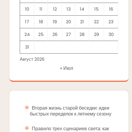
10
11
12
13
14
15
16
17
18
19
20
21
22
23
24
25
26
27
28
29
30
31
Август 2026
« Июл
Вторая жизнь старой беседки: идеи
быстрых переделок к летнему сезону
Правило трех сценариев света: как