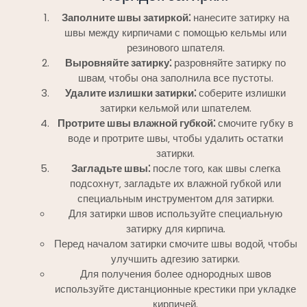
Заполните швы затиркой⁚
нанесите затирку на
швы между кирпичами с помощью кельмы или
резинового шпателя.
Выровняйте затирку⁚
разровняйте затирку по
швам‚ чтобы она заполнила все пустоты.
Удалите излишки затирки⁚
соберите излишки
затирки кельмой или шпателем.
Протрите швы влажной губкой⁚
смочите губку в
воде и протрите швы‚ чтобы удалить остатки
затирки.
Загладьте швы⁚
после того‚ как швы слегка
подсохнут‚ загладьте их влажной губкой или
специальным инструментом для затирки.
Для затирки швов используйте специальную
затирку для кирпича.
Перед началом затирки смочите швы водой‚ чтобы
улучшить адгезию затирки.
Для получения более однородных швов
используйте дистанционные крестики при укладке
кирпичей.