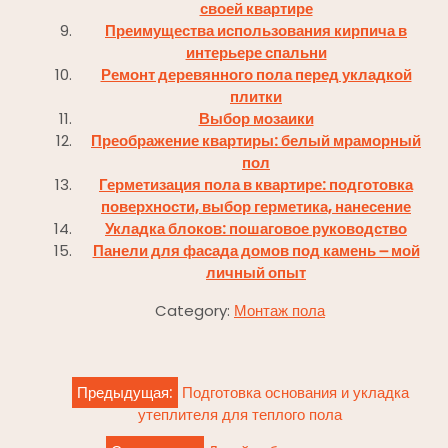
своей квартире
Преимущества использования кирпича в
интерьере спальни
Ремонт деревянного пола перед укладкой
плитки
Выбор мозаики
Преображение квартиры: белый мраморный
пол
Герметизация пола в квартире: подготовка
поверхности, выбор герметика, нанесение
Укладка блоков: пошаговое руководство
Панели для фасада домов под камень ౼ мой
личный опыт
Category:
Монтаж пола
Навигация
Предыдущая:
Подготовка основания и укладка
по
утеплителя для теплого пола
записям