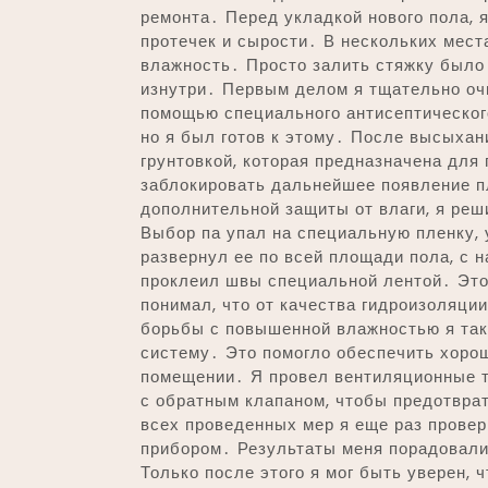
ремонта․ Перед укладкой нового пола, 
протечек и сырости․ В нескольких мес
влажность․ Просто залить стяжку было
изнутри․ Первым делом я тщательно оч
помощью специального антисептического
но я был готов к этому․ После высыхан
грунтовкой, которая предназначена дл
заблокировать дальнейшее появление п
дополнительной защиты от влаги, я реш
Выбор па упал на специальную пленку,
развернул ее по всей площади пола, с 
проклеил швы специальной лентой․ Это
понимал, что от качества гидроизоляци
борьбы с повышенной влажностью я так
систему․ Это помогло обеспечить хоро
помещении․ Я провел вентиляционные т
с обратным клапаном, чтобы предотвра
всех проведенных мер я еще раз прове
прибором․ Результаты меня порадовали
Только после этого я мог быть уверен, 