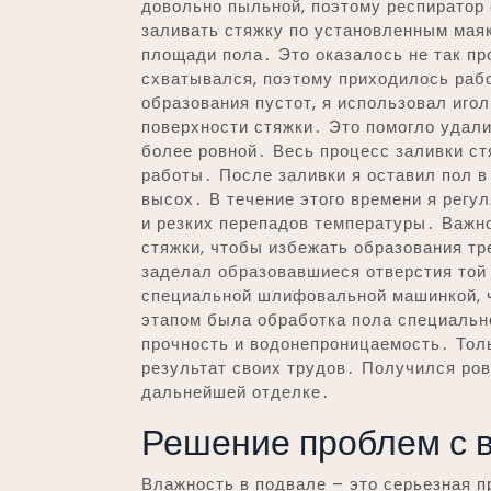
довольно пыльной, поэтому респиратор 
заливать стяжку по установленным маяк
площади пола․ Это оказалось не так пр
схватывался, поэтому приходилось раб
образования пустот, я использовал иго
поверхности стяжки․ Это помогло удал
более ровной․ Весь процесс заливки ст
работы․ После заливки я оставил пол в
высох․ В течение этого времени я регул
и резких перепадов температуры․ Важн
стяжки, чтобы избежать образования тр
заделал образовавшиеся отверстия той
специальной шлифовальной машинкой, 
этапом была обработка пола специально
прочность и водонепроницаемость․ Толь
результат своих трудов․ Получился ровн
дальнейшей отделке․
Решение проблем с 
Влажность в подвале – это серьезная п