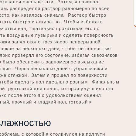
оказался очень кстати․ Затем, я начинал
ам, распределяя раствор равномерно по всей
осто, как казалось сначала․ Раствор быстро
отать быстро и аккуратно․ Чтобы избежать
льчатый вал, тщательно прокатывая его по
ить воздушные пузырьки и сделать поверхность
яжки занял около трех часов непрерывной
 покое на несколько дней, чтобы он полностью
ярно проверял его состояние, избегая сквозняков
о было обеспечить равномерное высыхание
ещин․ Через несколько дней я убрал маяки и
 же стяжкой․ Затем я прошел по поверхности
чтобы сделать пол идеально ровным․ Финальным
й грунтовкой для полов, которая улучшила его
ко после этого я с удовольствием оценил
ый, прочный и гладкий пол, готовый к
влажностью
роблема, с которой я столкнулся на полпути