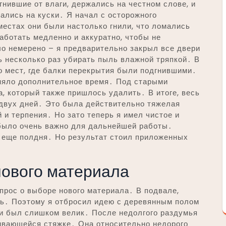
гнившие от влаги, держались на честном слове, и
ались на куски․ Я начал с осторожного
естах они были настолько гнили, что ломались
ботать медленно и аккуратно, чтобы не
о немерено – я предварительно закрыл все двери
сь несколько раз убирать пыль влажной тряпкой․ В
о мест, где балки перекрытия были подгнившими․
аняло дополнительное время․ Под старыми
, который также пришлось удалить․ В итоге, весь
 двух дней․ Это была действительно тяжелая
 и терпения․ Но зато теперь я имел чистое и
 было очень важно для дальнейшей работы․
 еще полдня․ Но результат стоил приложенных
нового материала
прос о выборе нового материала․ В подвале,
ть․ Поэтому я отбросил идею с деревянным полом
и был слишком велик․ После недолгого раздумья
ивающейся стяжке․ Она относительно недорого