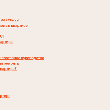
ема стяжки
пола в квартире
ОСТ
вартире
: поэтапное руководство
ды ремонта
квартире?
артире