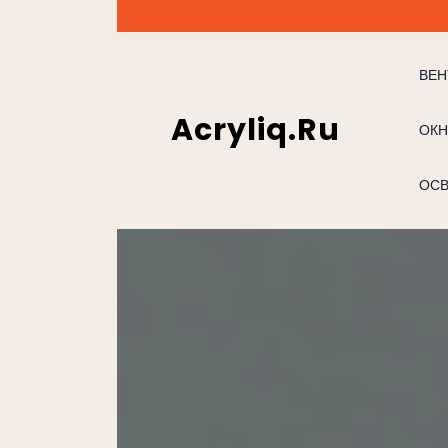
Перейти
к
содержимому
ВЕН
Acryliq.ru
ОКН
ОС