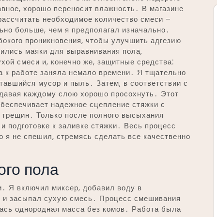
главное, хорошо переносит влажность․ В магазине
рассчитать необходимое количество смеси –
льно больше, чем я предполагал изначально․
убокого проникновения, чтобы улучшить адгезию
бились маяки для выравнивания пола,
ой смеси и, конечно же, защитные средства⁚
ка к работе заняла немало времени․ Я тщательно
тавшийся мусор и пыль․ Затем, в соответствии с
, давая каждому слою хорошо просохнуть․ Этот
обеспечивает надежное сцепление стяжки с
 трещин․ Только после полного высыхания
 и подготовке к заливке стяжки․ Весь процесс
о я не спешил, стремясь сделать все качественно
ого пола
и․ Я включил миксер, добавил воду в
ке и засыпал сухую смесь․ Процесс смешивания
лась однородная масса без комов․ Работа была