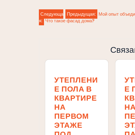
Навигация
Следующа
Предыдущая:
Мой опыт объедин
я:
Что такое фасад дома?
по
записям
Связа
УТЕПЛЕНИ
У
Е ПОЛА В
Е 
КВАРТИРЕ
К
НА
Н
ПЕРВОМ
П
ЭТАЖЕ
Э
ПОД
П