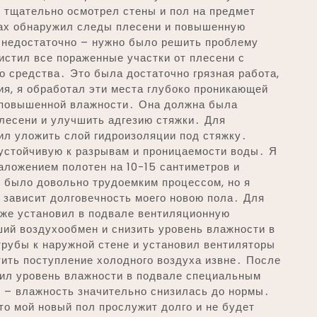
я тщательно осмотрел стены и пол на предмет
тах обнаружил следы плесени и повышенную
 недостаточно – нужно было решить проблему
истил все пораженные участки от плесени с
 средства․ Это была достаточно грязная работа,
ия, я обработал эти места глубоко проникающей
я повышенной влажности․ Она должна была
лесени и улучшить адгезию стяжки․ Для
ил уложить слой гидроизоляции под стяжку․
 устойчивую к разрывам и проницаемости воды․ Я
наложением полотен на 10-15 сантиметров и
 было довольно трудоемким процессом, но я
и зависит долговечность моего новою пола․ Для
же установил в подвале вентиляционную
ший воздухообмен и снизить уровень влажности в
рубы к наружной стене и установил вентиляторы
тить поступление холодного воздуха извне․ После
рил уровень влажности в подвале специальным
 – влажность значительно снизилась до нормы․
что мой новый пол прослужит долго и не будет