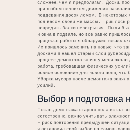
сложнее, чем я предполагал․ Доски, про
при любом неловком движении развалив
поддевания досок ломом․ В некоторых м
под весом своей же массы․ Пришлось ра
повредить балки перекрытия․ Пыли был
и окна в подвале, но все равно пришло
процессе работы я обнаружил нескольк
Их пришлось заменить на новые, что з
досками я нашел старый слой рубероида
процесс демонтажа занял у меня около
работа, требовавшая физических усилий
ровное основание для нового пола, что
Уборка мусора после демонтажа заняла
усилий․
Выбор и подготовка 
После демонтажа старого пола встал во
естественно, важно учитывать влажнос
– риск повторения предыдущей ситуаци
я остановил свой выбор на самовыравн