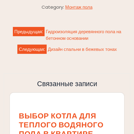
Category:
Монтаж пола
Навигация
Предыдущая:
Гидроизоляция деревянного пола на
по
бетонном основании
записям
Следующая:
Дизайн спальни в бежевых тонах
Связанные записи
ВЫБОР КОТЛА ДЛЯ
ТЕПЛОГО ВОДЯНОГО
ПОЛА В КВАРТИРЕ