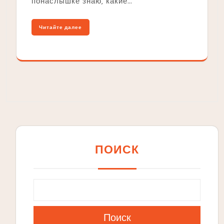
понаслышке знаю‚ какие…
Читайте далее
ПОИСК
Поиск