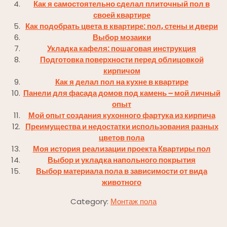
Как я самостоятельно сделал плиточный пол в
своей квартире
Как подобрать цвета в квартире: пол, стены и двери
Выбор мозаики
Укладка кафеля: пошаговая инструкция
Подготовка поверхности перед облицовкой
кирпичом
Как я делал пол на кухне в квартире
Панели для фасада домов под камень ౼ мой личный
опыт
Мой опыт создания кухонного фартука из кирпича
Преимущества и недостатки использования разных
цветов пола
Моя история реализации проекта Квартиры пол
Выбор и укладка напольного покрытия
Выбор материала пола в зависимости от вида
животного
Category:
Монтаж пола