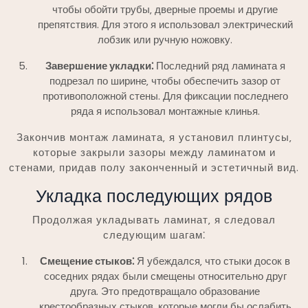
чтобы обойти трубы‚ дверные проемы и другие
препятствия. Для этого я использовал электрический
лобзик или ручную ножовку.
Завершение укладки⁚
Последний ряд ламината я
подрезал по ширине‚ чтобы обеспечить зазор от
противоположной стены. Для фиксации последнего
ряда я использовал монтажные клинья.
Закончив монтаж ламината‚ я установил плинтусы‚
которые закрыли зазоры между ламинатом и
стенами‚ придав полу законченный и эстетичный вид.
Укладка последующих рядов
Продолжая укладывать ламинат‚ я следовал
следующим шагам⁚
Смещение стыков⁚
Я убеждался‚ что стыки досок в
соседних рядах были смещены относительно друг
друга. Это предотвращало образование
крестообразных стыков‚ которые могли бы ослабить