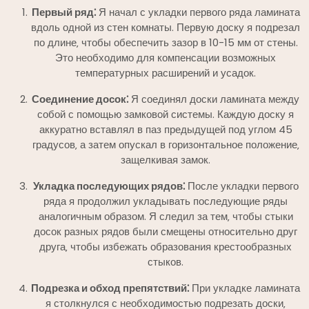
Первый ряд⁚
Я начал с укладки первого ряда ламината
вдоль одной из стен комнаты. Первую доску я подрезал
по длине‚ чтобы обеспечить зазор в 10-15 мм от стены.
Это необходимо для компенсации возможных
температурных расширений и усадок.
Соединение досок⁚
Я соединял доски ламината между
собой с помощью замковой системы. Каждую доску я
аккуратно вставлял в паз предыдущей под углом 45
градусов‚ а затем опускал в горизонтальное положение‚
защелкивая замок.
Укладка последующих рядов⁚
После укладки первого
ряда я продолжил укладывать последующие ряды
аналогичным образом. Я следил за тем‚ чтобы стыки
досок разных рядов были смещены относительно друг
друга‚ чтобы избежать образования крестообразных
стыков.
Подрезка и обход препятствий⁚
При укладке ламината
я столкнулся с необходимостью подрезать доски‚