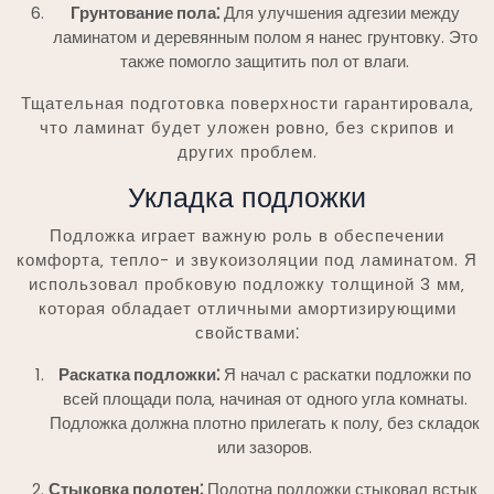
Грунтование пола⁚
Для улучшения адгезии между
ламинатом и деревянным полом я нанес грунтовку. Это
также помогло защитить пол от влаги.
Тщательная подготовка поверхности гарантировала‚
что ламинат будет уложен ровно‚ без скрипов и
других проблем.
Укладка подложки
Подложка играет важную роль в обеспечении
комфорта‚ тепло- и звукоизоляции под ламинатом. Я
использовал пробковую подложку толщиной 3 мм‚
которая обладает отличными амортизирующими
свойствами⁚
Раскатка подложки⁚
Я начал с раскатки подложки по
всей площади пола‚ начиная от одного угла комнаты.
Подложка должна плотно прилегать к полу‚ без складок
или зазоров.
Стыковка полотен⁚
Полотна подложки стыковал встык‚