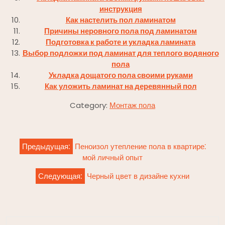
инструкция
Как настелить пол ламинатом
Причины неровного пола под ламинатом
Подготовка к работе и укладка ламината
Выбор подложки под ламинат для теплого водяного
пола
Укладка дощатого пола своими руками
Как уложить ламинат на деревянный пол
Category:
Монтаж пола
Навигация
Предыдущая:
Пеноизол утепление пола в квартире⁚
по
мой личный опыт
записям
Следующая:
Черный цвет в дизайне кухни