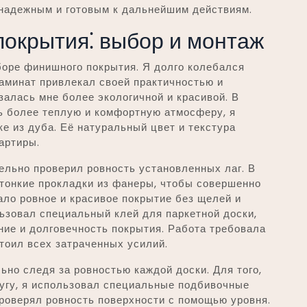
надежным и готовым к дальнейшим действиям.
окрытия⁚ выбор и монтаж
боре финишного покрытия. Я долго колебался
аминат привлекал своей практичностью и
залась мне более экологичной и красивой. В
ь более теплую и комфортную атмосферу, я
е из дуба. Её натуральный цвет и текстура
артиры.
ельно проверил ровность установленных лаг. В
тонкие прокладки из фанеры, чтобы совершенно
ало ровное и красивое покрытие без щелей и
ьзовал специальный клей для паркетной доски,
ние и долговечность покрытия. Работа требовала
стоил всех затраченных усилий.
ьно следя за ровностью каждой доски. Для того,
ругу, я использовал специальные подбивочные
проверял ровность поверхности с помощью уровня.