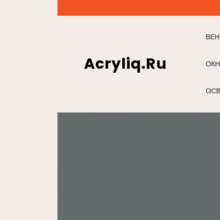
Перейти
к
содержимому
ВЕН
Acryliq.ru
ОКН
ОС