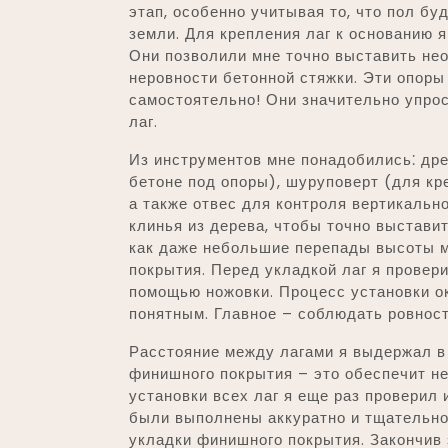
этап, особенно учитывая то, что пол бу
земли. Для крепления лаг к основанию 
Они позволили мне точно выставить не
неровности бетонной стяжки. Эти опоры
самостоятельно! Они значительно упро
лаг.
Из инструментов мне понадобились⁚ дре
бетоне под опоры), шуруповерт (для кре
а также отвес для контроля вертикально
клинья из дерева, чтобы точно выставит
как даже небольшие перепады высоты м
покрытия. Перед укладкой лаг я провер
помощью ножовки. Процесс установки о
понятным. Главное – соблюдать ровност
Расстояние между лагами я выдержал в
финишного покрытия – это обеспечит н
установки всех лаг я еще раз проверил 
были выполнены аккуратно и тщательно
укладки финишного покрытия. Закончив 