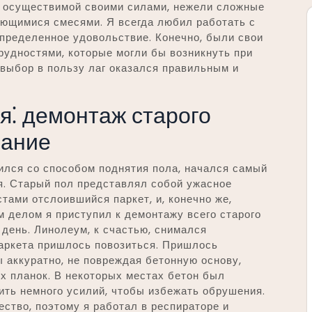
и осуществимой своими силами, нежели сложные
ющимися смесями. Я всегда любил работать с
определенное удовольствие. Конечно, были свои
трудностями, которые могли бы возникнуть при
 выбор в пользу лаг оказался правильным и
я⁚ демонтаж старого
вание
лился со способом поднятия пола, начался самый
я. Старый пол представлял собой ужасное
тами отслоившийся паркет, и, конечно же,
 делом я приступил к демонтажу всего старого
 день. Линолеум, к счастью, снимался
 паркета пришлось повозиться. Пришлось
ы аккуратно, не повреждая бетонную основу,
ых планок. В некоторых местах бетон был
ить немного усилий, чтобы избежать обрушения.
ество, поэтому я работал в респираторе и