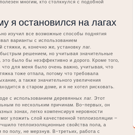
полезен многим, кто столкнулся с подобной
му я остановился на лагах
льно изучил все возможные способы поднятия
ивал варианты с использованием
стяжки, и, конечно же, установку лаг.
быстрым решением, но учитывая значительные
, это было бы неэффективно и дорого. Кроме того,
 что для меня было очень важно, учитывая, что
яжка тоже отпала, потому что требовала
хание, а также значительного увеличения
аходится в старом доме, и я не хотел рисковать.
оде с использованием деревянных лаг. Этот
льным по нескольким причинам. Во-первых, он
азных зонах, легко компенсируя неровности
смог уложить слой качественной теплоизоляции –
учшило теплоизоляционные свойства пола, а
 по полу, не мерзнув. В-третьих, работа с