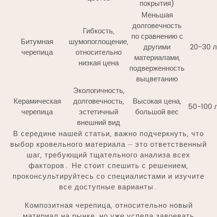
покрытия)
Меньшая
долговечность
Гибкость‚
по сравнению с
Битумная
шумопоглощение‚
другими
20-30 л
черепица
относительно
материалами‚
низкая цена
подверженность
выцветанию
Экологичность‚
Керамическая
долговечность‚
Высокая цена‚
50-100 
черепица
эстетичный
большой вес
внешний вид
В середине нашей статьи‚ важно подчеркнуть‚ что
выбор кровельного материала ⏤ это ответственный
шаг‚ требующий тщательного анализа всех
факторов․ Не стоит спешить с решением‚
проконсультируйтесь со специалистами и изучите
все доступные варианты․
Композитная черепица‚ относительно новый
материал на рынке‚ но уже успела завоевать