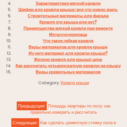
Характеристики мягкой кровли
Шифер для кровли крыши: все что нужно знать
Строительные материалы для фасада
Кровля это крыша или нет?
Преимущества мягкой кровли при ремонте
Металлочерепица
Что такое гибкая кровля
Виды материалов для кровли крыши
Из чего материал для кровли крыши?
Железо кровля для крыши⁚ цена
Как рассчитать четырехскатную кровлю на крышу
Виды кровельных материалов
Category:
Кровля крыши
Навигация
Предыдущая:
Площадь квартиры по полу: как
по
правильно измерить и рассчитать
записям
Следующая:
Как сделать цементную стяжку пола в