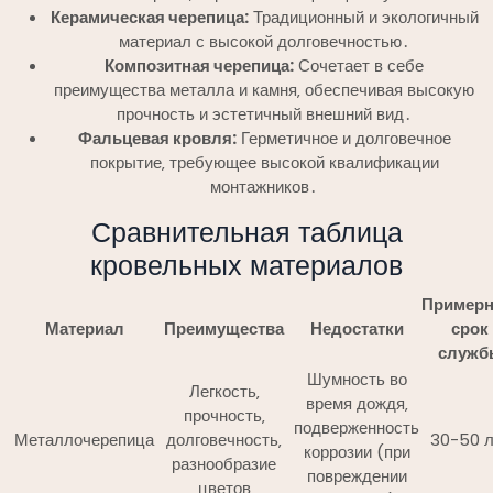
Керамическая черепица:
Традиционный и экологичный
материал с высокой долговечностью․
Композитная черепица:
Сочетает в себе
преимущества металла и камня‚ обеспечивая высокую
прочность и эстетичный внешний вид․
Фальцевая кровля:
Герметичное и долговечное
покрытие‚ требующее высокой квалификации
монтажников․
Сравнительная таблица
кровельных материалов
Пример
Материал
Преимущества
Недостатки
срок
служб
Шумность во
Легкость‚
время дождя‚
прочность‚
подверженность
Металлочерепица
долговечность‚
30-50 л
коррозии (при
разнообразие
повреждении
цветов