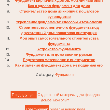
Фундамент кирпичных домов: мой личный опыт
Как я сделал фундамент для дома
Строительство дома из кирпича: пошаговое
руководство
Укрепление фундамента: способы и технологии
Строительство ленточного фундамента под
двухэтажный дом: пошаговая инструкция
Мой опыт самостоятельного строительства
фундамента
Устройство фундамента
Фундамент для дома своими руками
Подготовка материалов и инструментов
Как я заменил фундамент дома, не поднимая его
Category:
Фундамент
Навигация
Предыдущая:
Отделочный материал для фасадов
по
домов⁚ мой опыт
записям
Следующая:
Укладка нового пола