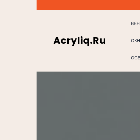
Перейти
к
содержимому
ВЕН
Acryliq.ru
ОКН
ОС