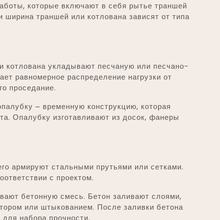
аботы, которые включают в себя рытье траншей
и ширина траншей или котлована зависят от типа
и котлована укладывают песчаную или песчано-
ает равномерное распределение нагрузки от
го проседание.
опалубку ౼ временную конструкцию, которая
а. Опалубку изготавливают из досок, фанеры
го армируют стальными прутьями или сетками.
оответствии с проектом.
вают бетонную смесь. Бетон заливают слоями,
тором или штыкованием. После заливки бетона
 для набора прочности.