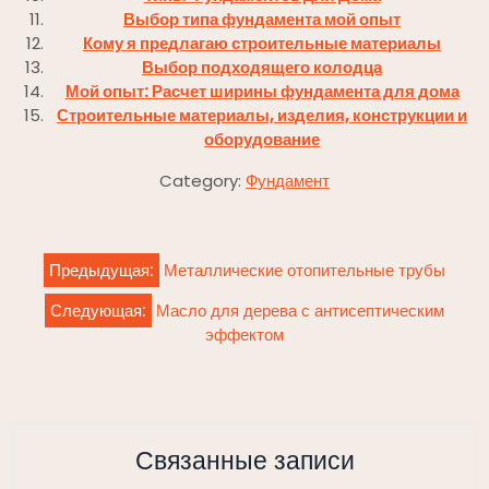
Выбор типа фундамента мой опыт
Кому я предлагаю строительные материалы
Выбор подходящего колодца
Мой опыт: Расчет ширины фундамента для дома
Строительные материалы, изделия, конструкции и
оборудование
Category:
Фундамент
Навигация
Предыдущая:
Металлические отопительные трубы
по
Следующая:
Масло для дерева с антисептическим
записям
эффектом
Связанные записи