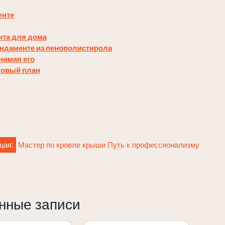
енте
нта для дома
ундаменте из пенополистирола
нимая его
говый план
щая:
Мастер по кровле крыши Путь к профессионализму
нные записи