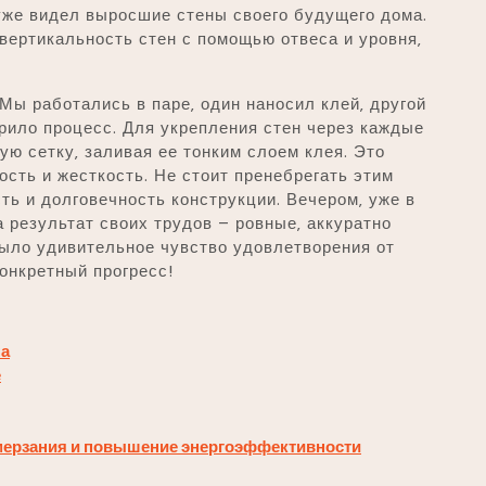
уже видел выросшие стены своего будущего дома.
вертикальность стен с помощью отвеса и уровня‚
Мы работались в паре‚ один наносил клей‚ другой
рило процесс. Для укрепления стен через каждые
ю сетку‚ заливая ее тонким слоем клея. Это
сть и жесткость. Не стоит пренебрегать этим
сть и долговечность конструкции. Вечером‚ уже в
а результат своих трудов – ровные‚ аккуратно
было удивительное чувство удовлетворения от
онкретный прогресс!
на
е
омерзания и повышение энергоэффективности