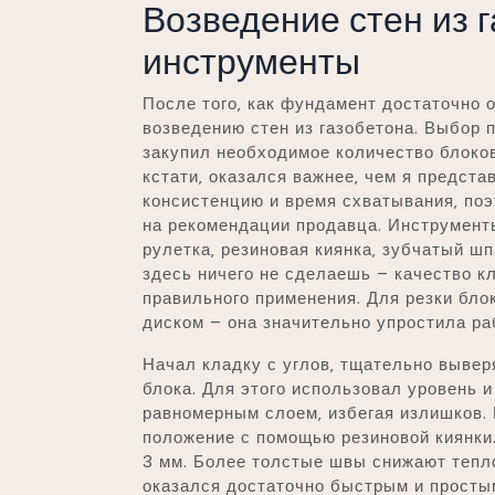
Возведение стен из г
инструменты
После того‚ как фундамент достаточно 
возведению стен из газобетона. Выбор 
закупил необходимое количество блоков‚
кстати‚ оказался важнее‚ чем я предст
консистенцию и время схватывания‚ по
на рекомендации продавца. Инструменты
рулетка‚ резиновая киянка‚ зубчатый ш
здесь ничего не сделаешь – качество кл
правильного применения. Для резки бл
диском – она значительно упростила ра
Начал кладку с углов‚ тщательно вывер
блока. Для этого использовал уровень 
равномерным слоем‚ избегая излишков. 
положение с помощью резиновой киянки
3 мм. Более толстые швы снижают тепл
оказался достаточно быстрым и простым