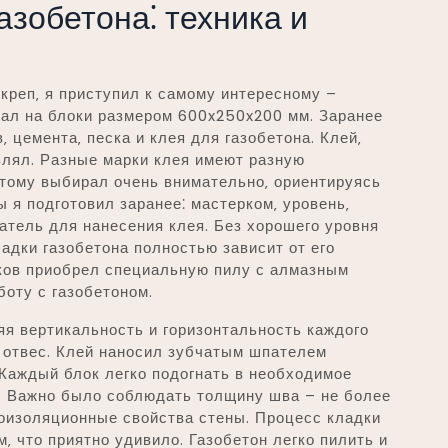
азобетона⁚ техника и
окреп‚ я приступил к самому интересному –
пал на блоки размером 600x250x200 мм. Заранее
 цемента‚ песка и клея для газобетона. Клей‚
авлял. Разные марки клея имеют разную
этому выбирал очень внимательно‚ ориентируясь
 я подготовил заранее⁚ мастерком‚ уровень‚
патель для нанесения клея. Без хорошего уровня
адки газобетона полностью зависит от его
оков приобрел специальную пилу с алмазным
боту с газобетоном.
яя вертикальность и горизонтальность каждого
и отвес. Клей наносил зубчатым шпателем
Каждый блок легко подогнать в необходимое
. Важно было соблюдать толщину шва – не более
оизоляционные свойства стены. Процесс кладки
‚ что приятно удивило. Газобетон легко пилить и