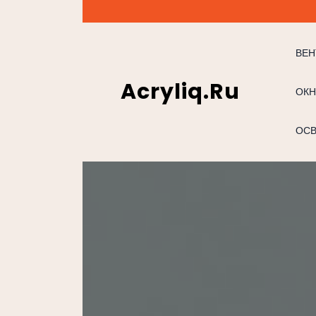
Перейти
к
содержимому
ВЕН
Acryliq.ru
ОКН
ОС