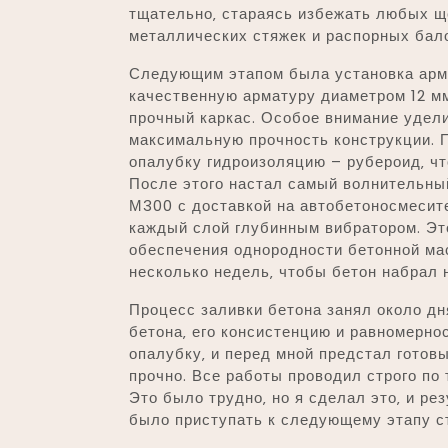
тщательно‚ стараясь избежать любых щ
металлических стяжек и распорных бало
Следующим этапом была установка арма
качественную арматуру диаметром 12 мм
прочный каркас. Особое внимание удели
максимальную прочность конструкции. П
опалубку гидроизоляцию – рубероид‚ чт
После этого настал самый волнительный
М300 с доставкой на автобетоносмесите
каждый слой глубинным вибратором. Эт
обеспечения однородности бетонной ма
несколько недель‚ чтобы бетон набрал
Процесс заливки бетона занял около дн
бетона‚ его консистенцию и равномерно
опалубку‚ и перед мной предстал гото
прочно. Все работы проводил строго по
Это было трудно‚ но я сделал это‚ и ре
было приступать к следующему этапу с