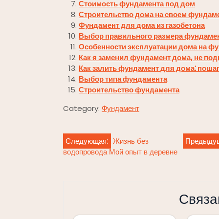
Стоимость фундамента под дом
Строительство дома на своем фундам
Фундамент для дома из газобетона
Выбор правильного размера фундаме
Особенности эксплуатации дома на ф
Как я заменил фундамент дома, не под
Как залить фундамент для дома⁚ поша
Выбор типа фундамента
Строительство фундамента
Category:
Фундамент
Навигация
Следующая:
Жизнь без
Предыду
водопровода Мой опыт в деревне
по
записям
Связа