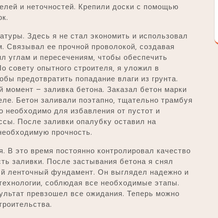
елей и неточностей. Крепили доски с помощью
к.
туры. Здесь я не стал экономить и использовал
. Связывал ее прочной проволокой‚ создавая
л углам и пересечениям‚ чтобы обеспечить
о совету опытного строителя‚ я уложил в
обы предотвратить попадание влаги из грунта.
 момент – заливка бетона. Заказал бетон марки
ле. Бетон заливали поэтапно‚ тщательно трамбуя
о необходимо для избавления от пустот и
ссы. После заливки опалубку оставил на
 необходимую прочность.
я. В это время постоянно контролировал качество
сть заливки. После застывания бетона я снял
вый ленточный фундамент. Он выглядел надежно и
 технологии‚ соблюдая все необходимые этапы.
зультат превзошел все ожидания. Теперь можно
троительства.