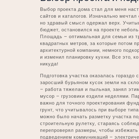
Выбор проекта дома стал для меня нас
сайтов и каталогов. Изначально мечтал 
но здравый смысл одержал верх. Учиты
бюджет‚ остановился на проекте неболь
Площадь – оптимальная для семьи из тр
квадратных метров‚ за которые потом п
архитектурной компании‚ немного подко
и изменил планировку кухни. Все это‚ к
никуда!
Подготовка участка оказалась гораздо с
заросший бурьяном кусок земли на скл
– работа тяжелая и пыльная‚ занял эти
мусор – грузовики ездили неделями. Па
важно для точного проектирования фунд
грунт‚ что учитывалось при выборе тип
можно было начать разметку участка по
строительную рулетку‚ стараясь соблю
перепроверял размеры‚ чтобы избежать
подведением коммуникаций – электричес