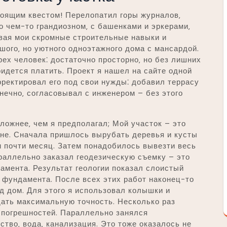
тоящим квестом! Перелопатил горы журналов‚
о чем-то грандиозном‚ с башенками и эркерами‚
вая мои скромные строительные навыки и
шого‚ но уютного одноэтажного дома с мансардой.
ех человек⁚ достаточно просторно‚ но без лишних
ридется платить. Проект я нашел на сайте одной
рректировал его под свои нужды⁚ добавил террасу
онечно‚ согласовывал с инженером – без этого
ложнее‚ чем я предполагал; Мой участок – это
оне. Сначала пришлось вырубать деревья и кусты
м почти месяц. Затем понадобилось вывезти весь
раллельно заказал геодезическую съемку – это
амента. Результат геологии показал слоистый
а фундамента. После всех этих работ наконец-то
д дом. Для этого я использовал колышки и
дать максимальную точность. Несколько раз
 погрешностей. Параллельно занялся
тво‚ вода‚ канализация. Это тоже оказалось не