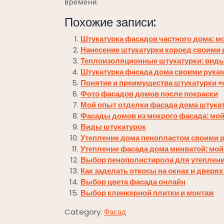
времени.
Похожие записи:
Штукатурка фасадов частного дома: 
Нанесение штукатурки короед своими 
Теплоизоляционные штукатурки: виды
Штукатурка фасада дома своими рука
Понятие и преимущества штукатурки «
Фото фасадов домов после покраски
Мой опыт отделки фасада дома штука
Фасады домов из мокрого фасада: мо
Виды штукатурок
Утепление дома пенопластом своими 
Утепление фасада дома минватой: мой
Выбор пенополистирола для утеплени
Как заделать откосы на окнах и дверя
Выбор цвета фасада онлайн
Выбор клинкерной плитки и монтаж
Category:
Фасад