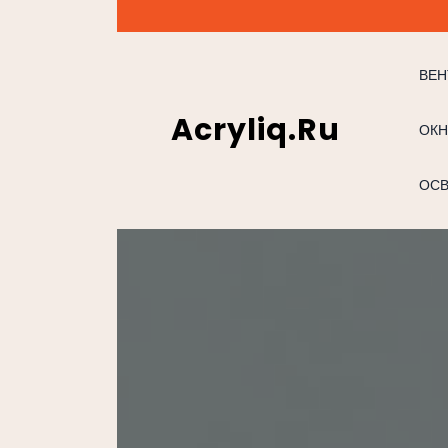
Перейти
к
содержимому
ВЕН
Acryliq.ru
ОКН
ОС