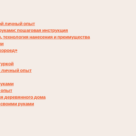
мой личный опыт
руками: пошаговая инструкция
, технология нанесения и преимущества
ми
короед»
туркой
й личный опыт
руками
 опыт
я деревянного дома
х своими руками