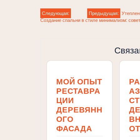
Навигация
Следующая:
Предыдущая:
Утеплен
Создание спальни в стиле минимализм: сов
по
записям
Связа
МОЙ ОПЫТ
Р
РЕСТАВРА
А
ЦИИ
С
ДЕРЕВЯНН
Д
ОГО
В
ФАСАДА
О