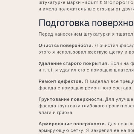
штукатурке марки «Baumit GranoporTo
и имела положительные отзывы от друг
Подготовка поверхно
Перед нанесением штукатурки я тщател
Очистка поверхности.
Я очистил фасад 
этого я использовал жесткую щетку и в
Удаление старого покрытия.
Если на ф
и т.п.), я удалил его с помощью шпате
Ремонт дефектов.
Я заделал все трещи
фасада с помощью ремонтного состава.
Грунтование поверхности.
Для улучшен
фасада грунтовку глубокого проникнове
влаги и грибка.
Армирование поверхности.
Для повыше
армирующую сетку. Я закрепил ее на п